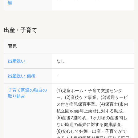
額
出産・子育て
育児
出産祝い
なし
出産祝い-備考
-
子育て関連の独自の
(1)児童ホーム・子育て支援センタ
取り組み
ー。(2)産後ケア事業。(3)送迎サービ
ス付き病児保育事業。(4)保育士(市内
私立園)の給与上乗せに対する助成。
(5)産後2週間頃、1ヶ月頃の産後間も
ない時期の産婦に対する健康診査。
(6)安心して妊娠・出産・子育てがで
きるよう保健師等が相談に応じる窓口