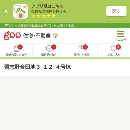
アプリ版はこちら
開く
複数社の物件を探せる！
NTTグループ運営の不動産総合サイト goo住宅・不動産
0
0
0
0
最近検索した条件
最近見た物件
保存した条件
お気に入り
習志野台団地３-１２-４号棟