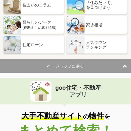
「住みたい街」
住まいのコラム
を見つけよう
暮らしのデータ
家賃相場
(補助金・助成金情報)
人気タウン
住宅ローン
ランキング
ページトップに戻る
goo住宅・不動産
アプリ
大手不動産サイト
物件
の
を
まとめて検索！