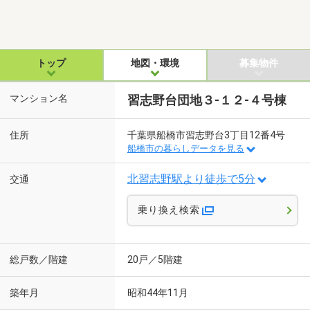
トップ
地図・環境
募集物件
マンション名
習志野台団地３-１２-４号棟
住所
千葉県船橋市習志野台3丁目12番4号
船橋市の暮らしデータを見る
北習志野駅より徒歩で5分
交通
乗り換え検索
総戸数／階建
20戸／5階建
築年月
昭和44年11月