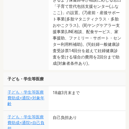
「子育て世代包括支援センター(ふな
ここ)」の設置。(7)産前・産後サポー
ト事業(多胎マタニティクラス・多胎
おやこクラス)。(8)ヤングケアラー支
援事業(LINE相談、配食サービス、家
事援助、ファミリー・サポート・セン
ター利用料補助)。(9)妊婦一般健康診
査受診票14回分を超えて妊婦健康診
査を受ける場合の費用を2回分まで助
成(対象者条件あり)。
子ども・学生等医療
子ども・学生等医療
18歳3月末まで
費助成<通院>対象年
齢
子ども・学生等医療
自己負担あり
費助成<通院>自己負
担