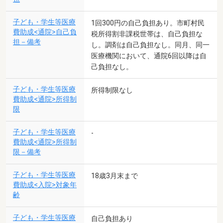
子ども・学生等医療
1回300円の自己負担あり。市町村民
費助成<通院>自己負
税所得割非課税世帯は、自己負担な
担－備考
し。調剤は自己負担なし。同月、同一
医療機関において、通院6回以降は自
己負担なし。
子ども・学生等医療
所得制限なし
費助成<通院>所得制
限
子ども・学生等医療
-
費助成<通院>所得制
限－備考
子ども・学生等医療
18歳3月末まで
費助成<入院>対象年
齢
子ども・学生等医療
自己負担あり