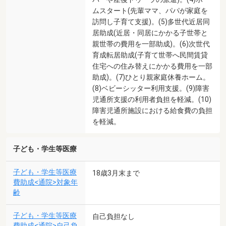
ムスタート(先輩ママ、パパが家庭を
訪問し子育て支援)。(5)多世代近居同
居助成(近居・同居にかかる子世帯と
親世帯の費用を一部助成)。(6)次世代
育成転居助成(子育て世帯へ民間賃貸
住宅への住み替えにかかる費用を一部
助成)。(7)ひとり親家庭休養ホーム。
(8)ベビーシッター利用支援。(9)障害
児通所支援の利用者負担を軽減。(10)
障害児通所施設における給食費の負担
を軽減。
子ども・学生等医療
子ども・学生等医療
18歳3月末まで
費助成<通院>対象年
齢
子ども・学生等医療
自己負担なし
費助成<通院>自己負