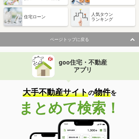
人気タウン
住宅ローン
ランキング
ページトップに戻る
goo住宅・不動産
アプリ
大手不動産サイト
物件
の
を
まとめて検索！