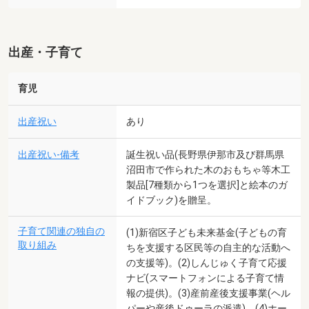
出産・子育て
育児
出産祝い
あり
出産祝い-備考
誕生祝い品(長野県伊那市及び群馬県
沼田市で作られた木のおもちゃ等木工
製品[7種類から1つを選択]と絵本のガ
イドブック)を贈呈。
子育て関連の独自の
(1)新宿区子ども未来基金(子どもの育
取り組み
ちを支援する区民等の自主的な活動へ
の支援等)。(2)しんじゅく子育て応援
ナビ(スマートフォンによる子育て情
報の提供)。(3)産前産後支援事業(ヘル
パーや産後ドゥーラの派遣)。(4)ホー