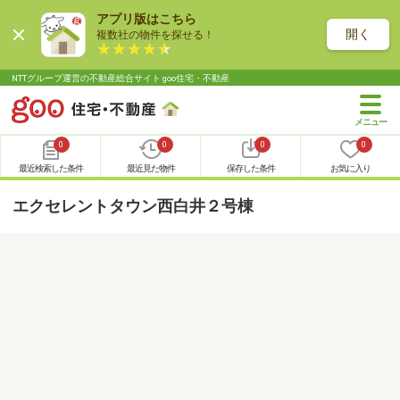
アプリ版はこちら
開く
複数社の物件を探せる！
NTTグループ運営の不動産総合サイト goo住宅・不動産
0
0
0
0
最近検索した条件
最近見た物件
保存した条件
お気に入り
エクセレントタウン西白井２号棟