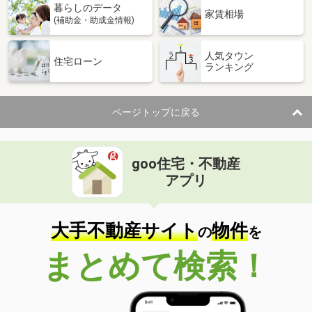
暮らしのデータ
家賃相場
(補助金・助成金情報)
人気タウン
住宅ローン
ランキング
ページトップに戻る
goo住宅・不動産
アプリ
大手不動産サイト
物件
の
を
まとめて検索！