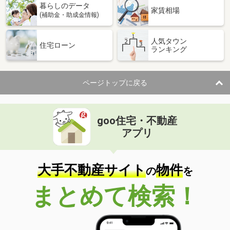
暮らしのデータ
家賃相場
(補助金・助成金情報)
人気タウン
住宅ローン
ランキング
ページトップに戻る
goo住宅・不動産
アプリ
大手不動産サイト
物件
の
を
まとめて検索！