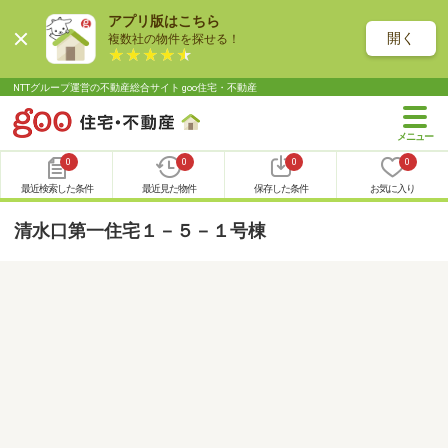
アプリ版はこちら
開く
複数社の物件を探せる！
NTTグループ運営の不動産総合サイト goo住宅・不動産
0
0
0
0
最近検索した条件
最近見た物件
保存した条件
お気に入り
清水口第一住宅１－５－１号棟