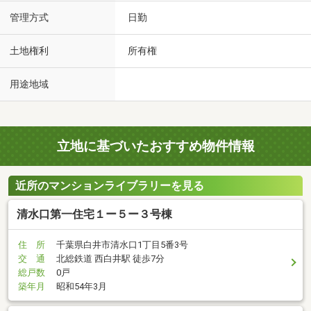
管理方式
日勤
土地権利
所有権
用途地域
立地に基づいたおすすめ物件情報
近所のマンションライブラリーを見る
清水口第一住宅１ー５ー３号棟
住 所
千葉県白井市清水口1丁目5番3号
交 通
北総鉄道 西白井駅 徒歩7分
総戸数
0戸
築年月
昭和54年3月