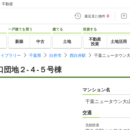
・不動産
0
最近見た物件
一戸建てを買う
建てる
投資する
不動産
新築
中古
土地
土地活用
投資
ライブラリー
千葉県
白井市
西白井駅
千葉ニュータウン大
団地２-４-５号棟
マンション名
千葉ニュータウン大山
交通
北総鉄道