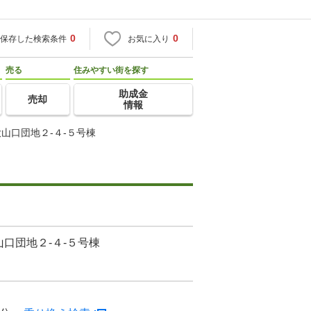
0
0
保存した検索条件
お気に入り
売る
住みやすい街を探す
助成金
売却
情報
山口団地２-４-５号棟
口団地２-４-５号棟