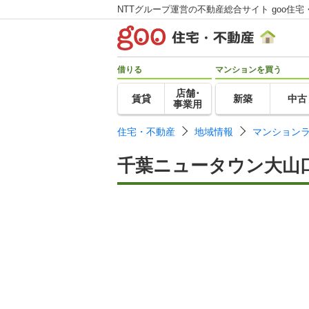
NTTグループ運営の不動産総合サイト goo住宅
借りる
マンションを買う
店舗･
賃貸
新築
中古
事業用
住宅・不動産
地域情報
マンション
千葉ニュータウン大山口