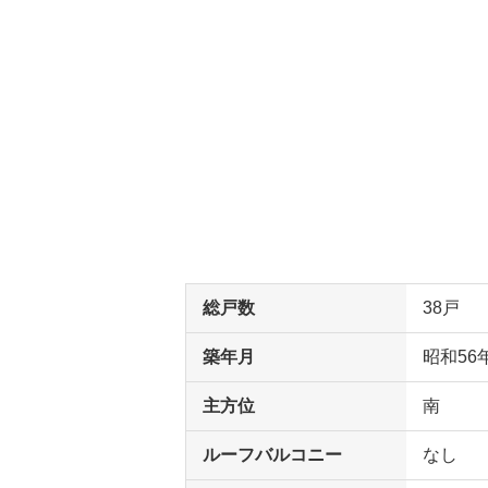
総戸数
38戸
築年月
昭和56
主方位
南
ルーフバルコニー
なし