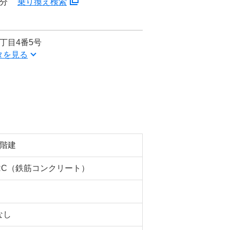
6分
乗り換え検索
丁目4番5号
タを見る
5階建
RC（鉄筋コンクリート）
なし