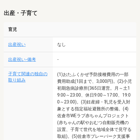
出産・子育て
育児
出産祝い
なし
出産祝い-備考
-
子育て関連の独自の
(1)おたふくかぜ予防接種費用の一部
取り組み
費用助成(1回まで、3,000円)。(2)小児
初期急病診療所(365日運営。月～土1
9:00～23:00、休日9:00～17:00、19:0
0～23:00)。(3)妊産婦・乳児を受入対
象とする指定福祉避難所の整備。(4)
佐倉市WEラブ赤ちゃんプロジェクト
(赤ちゃんの駅やおむつ自動販売機の
設置、子育て世代を地域全体で見守る
取組)。(5)佐倉市プレーパーク支援事