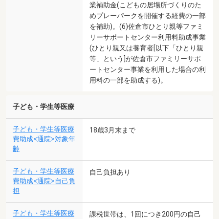
業補助金(こどもの居場所づくりのた
めプレーパークを開催する経費の一部
を補助)。(6)佐倉市ひとり親等ファミ
リーサポートセンター利用料助成事業
(ひとり親又は養育者[以下「ひとり親
等」という]が佐倉市ファミリーサポ
ートセンター事業を利用した場合の利
用料の一部を助成する)。
子ども・学生等医療
子ども・学生等医療
18歳3月末まで
費助成<通院>対象年
齢
子ども・学生等医療
自己負担あり
費助成<通院>自己負
担
子ども・学生等医療
課税世帯は、1回につき200円の自己