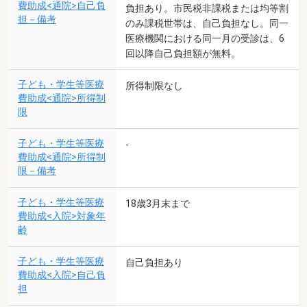
費助成<通院>自己負
負担あり。市民税非課税または均等割
担－備考
のみ課税世帯は、自己負担なし。同一
医療機関における同一月の受診は、6
回以降自己負担額が無料。
子ども・学生等医療
所得制限なし
費助成<通院>所得制
限
子ども・学生等医療
-
費助成<通院>所得制
限－備考
子ども・学生等医療
18歳3月末まで
費助成<入院>対象年
齢
子ども・学生等医療
自己負担あり
費助成<入院>自己負
担