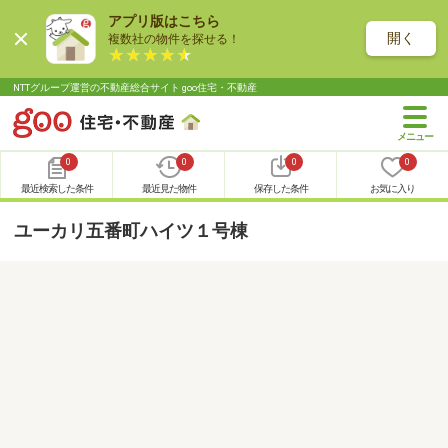
アプリ版はこちら
開く
複数社の物件を探せる！
NTTグループ運営の不動産総合サイト goo住宅・不動産
0
0
0
0
最近検索した条件
最近見た物件
保存した条件
お気に入り
ユーカリ五番町ハイツ１号棟