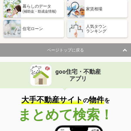
暮らしのデータ
家賃相場
(補助金・助成金情報)
人気タウン
住宅ローン
ランキング
ページトップに戻る
goo住宅・不動産
アプリ
大手不動産サイト
物件
の
を
まとめて検索！