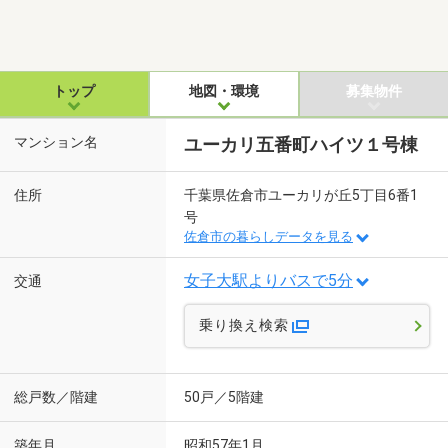
トップ
地図・環境
募集物件
マンション名
ユーカリ五番町ハイツ１号棟
住所
千葉県佐倉市ユーカリが丘5丁目6番1
号
佐倉市の暮らしデータを見る
女子大駅よりバスで5分
交通
乗り換え検索
総戸数／階建
50戸／5階建
築年月
昭和57年1月