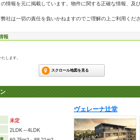
」の情報を元に掲載しています。物件に関する正確な情報、及
て弊社は一切の責任を負いかねますのでご理解の上ご利用くだ
情報
いたします。
スクロール地図を見る
ン
ヴェレーナ辻堂
未定
り
2LDK～4LDK
積
60.75m
2
～88.21m
2