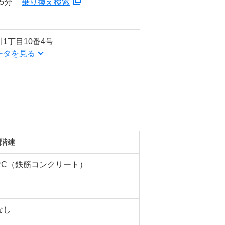
5分
乗り換え検索
1丁目10番4号
ータを見る
5階建
RC（鉄筋コンクリート）
なし