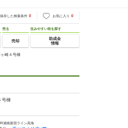
0
0
保存した検索条件
お気に入り
売る
住みやすい街を探す
助成金
売却
情報
茅ヶ崎４号棟
４号棟
JR湘南新宿ライン高海