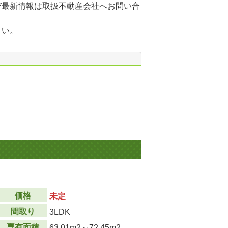
び最新情報は取扱不動産会社へお問い合
さい。
価格
未定
間取り
3LDK
専有面積
63.01m
2
～72.45m
2