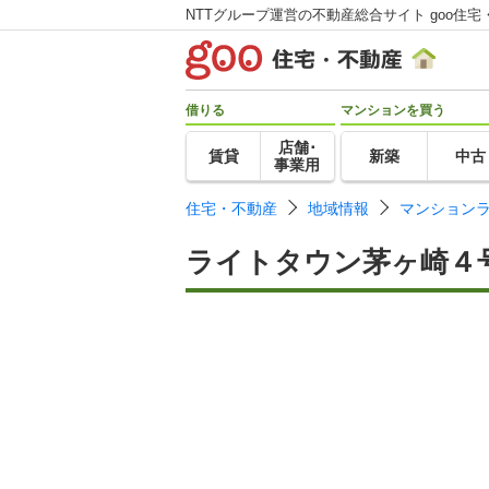
NTTグループ運営の不動産総合サイト goo住宅
借りる
マンションを買う
店舗･
賃貸
新築
中古
事業用
住宅・不動産
地域情報
マンション
ライトタウン茅ヶ崎４