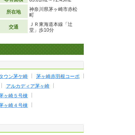
神奈川県茅ヶ崎市赤松
所在地
町
ＪＲ東海道本線「辻
交通
堂」歩10分
タウン茅ケ崎
茅ヶ崎赤羽根コーポ
アルカディア茅ヶ崎
茅ヶ崎５号棟
茅ヶ崎４号棟