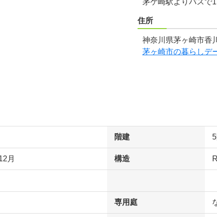
茅ケ崎駅よりバスで1
住所
神奈川県茅ヶ崎市香川
茅ヶ崎市の暮らしデ
階建
12月
構造
専用庭