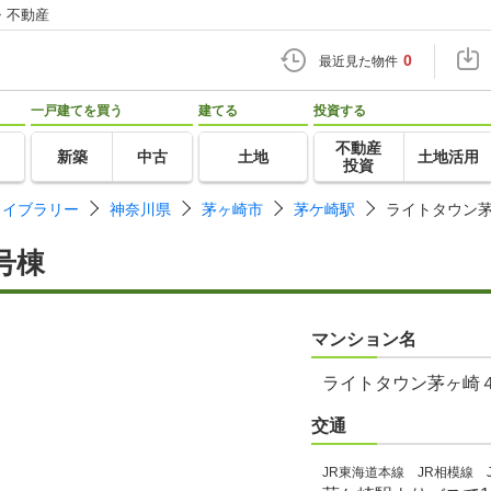
・不動産
0
最近見た物件
一戸建てを買う
建てる
投資する
不動産
新築
中古
土地
土地活用
投資
ライブラリー
神奈川県
茅ヶ崎市
茅ケ崎駅
ライトタウン
号棟
マンション名
ライトタウン茅ヶ崎
交通
JR東海道本線 JR相模線 