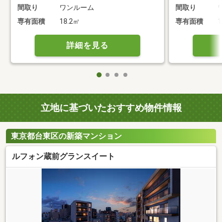
間取り
ワンルーム
間取り
専有面積
18.2㎡
専有面積
1
詳細を見る
立地に基づいたおすすめ物件情報
東京都台東区の新築マンション
ルフォン蔵前グランスイート