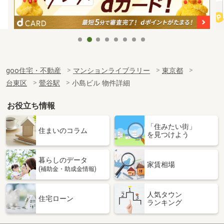
goo住宅・不動産
マンションライブラリー
東京都
台東区
鶯谷駅
小島ビル 物件詳細
お役立ち情報
「住みたい街」
住まいのコラム
を見つけよう
暮らしのデータ
家賃相場
(補助金・助成金情報)
人気タウン
住宅ローン
ランキング