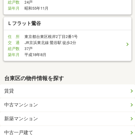
総戸数
24戸
築年月
昭和55年11月
Ｌフラット鶯谷
住 所
東京都台東区根岸2丁目2番1号
交 通
JR京浜東北線 鶯谷駅 徒歩2分
総戸数
37戸
築年月
平成18年8月
台東区の物件情報を探す
賃貸
中古マンション
新築マンション
中古一戸建て