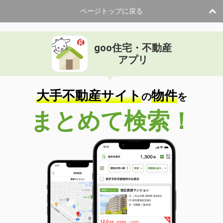
ページトップに戻る
goo住宅・不動産
アプリ
大手不動産サイト
物件
の
を
まとめて検索！