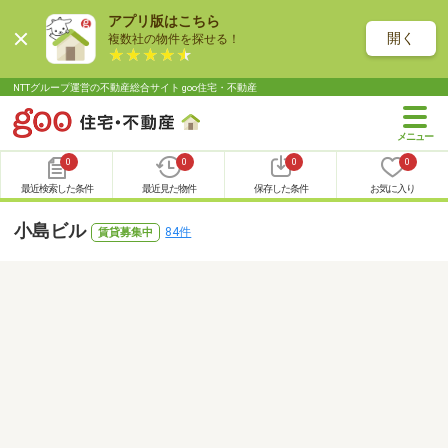
アプリ版はこちら
開く
複数社の物件を探せる！
NTTグループ運営の不動産総合サイト goo住宅・不動産
0
0
0
0
最近検索した条件
最近見た物件
保存した条件
お気に入り
小島ビル
84件
賃貸募集中