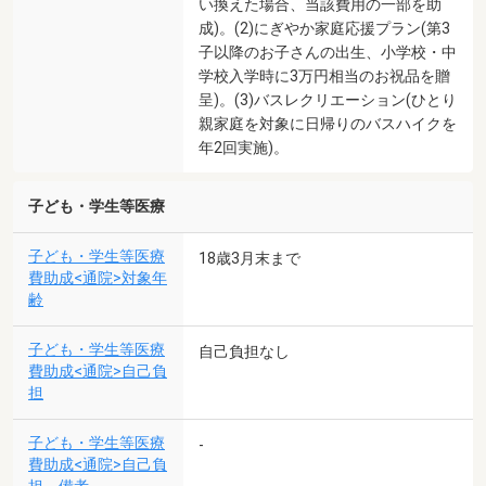
い換えた場合、当該費用の一部を助
成)。(2)にぎやか家庭応援プラン(第3
子以降のお子さんの出生、小学校・中
学校入学時に3万円相当のお祝品を贈
呈)。(3)バスレクリエーション(ひとり
親家庭を対象に日帰りのバスハイクを
年2回実施)。
子ども・学生等医療
子ども・学生等医療
18歳3月末まで
費助成<通院>対象年
齢
子ども・学生等医療
自己負担なし
費助成<通院>自己負
担
子ども・学生等医療
-
費助成<通院>自己負