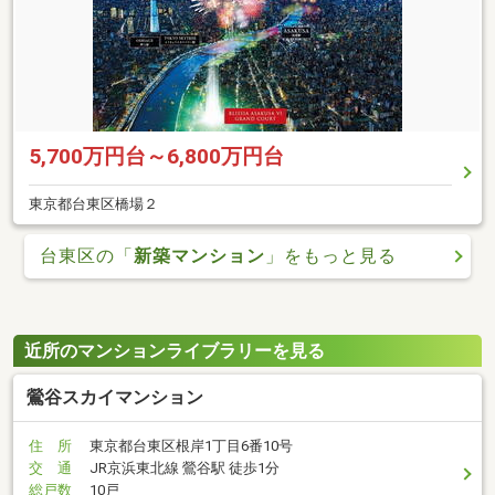
5,700万円台～6,800万円台
東京都台東区橋場２
台東区の「
新築マンション
」をもっと見る
近所のマンションライブラリーを見る
鶯谷スカイマンション
住 所
東京都台東区根岸1丁目6番10号
交 通
JR京浜東北線 鶯谷駅 徒歩1分
総戸数
10戸