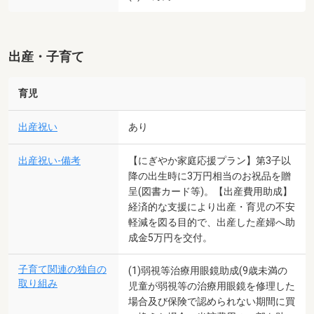
出産・子育て
育児
出産祝い
あり
出産祝い-備考
【にぎやか家庭応援プラン】第3子以
降の出生時に3万円相当のお祝品を贈
呈(図書カード等)。【出産費用助成】
経済的な支援により出産・育児の不安
軽減を図る目的で、出産した産婦へ助
成金5万円を交付。
子育て関連の独自の
(1)弱視等治療用眼鏡助成(9歳未満の
取り組み
児童が弱視等の治療用眼鏡を修理した
場合及び保険で認められない期間に買