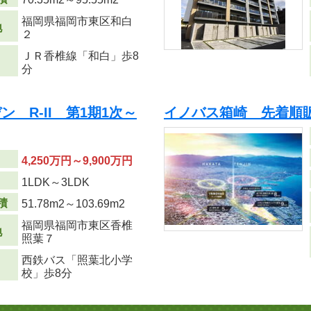
福岡県福岡市東区和白
地
２
ＪＲ香椎線「和白」歩8
分
 R-II 第1期1次～
イノバス箱崎 先着順
4,250万円～9,900万円
り
1LDK～3LDK
積
51.78m
2
～103.69m
2
福岡県福岡市東区香椎
地
照葉７
西鉄バス「照葉北小学
校」歩8分