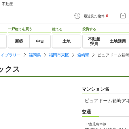
・不動産
0
最近見た物件
一戸建てを買う
建てる
投資する
不動産
新築
中古
土地
土地活用
投資
ライブラリー
福岡県
福岡市東区
箱崎駅
ピュアドーム箱
ックス
マンション名
ピュアドーム箱崎ア
交通
JR鹿児島本線