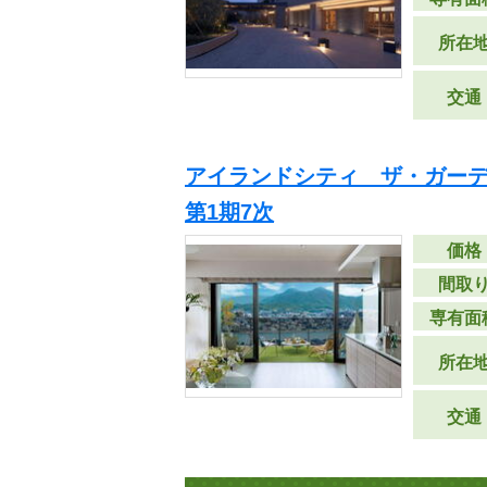
所在
交通
アイランドシティ ザ・ガーデン
第1期7次
価格
間取
専有面
所在
交通