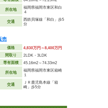
福岡県福岡市東区和白
所在地
４
西鉄貝塚線「和白」歩5
交通
分
販売
価格
4,830万円～8,400万円
間取り
2LDK・3LDK
専有面積
45.16m
2
～74.33m
2
福岡県福岡市東区箱崎
所在地
１
ＪＲ鹿児島本線「箱
交通
崎」歩5分