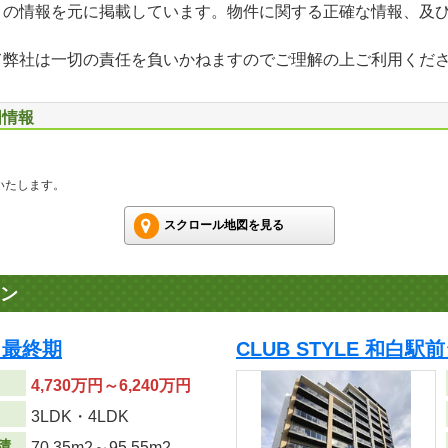
」の情報を元に掲載しています。物件に関する正確な情報、及
て弊社は一切の責任を負いかねますのでご理解の上ご利用くだ
図情報
いたします。
スクロール地図を見る
ン
 最終期
CLUB STYLE 和白
4,730万円～6,240万円
り
3LDK・4LDK
積
70.35m
2
～95.55m
2