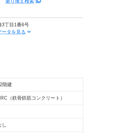
分
乗り換え検索
3丁目1番6号
データを見る
12階建
SRC（鉄骨鉄筋コンクリート）
なし