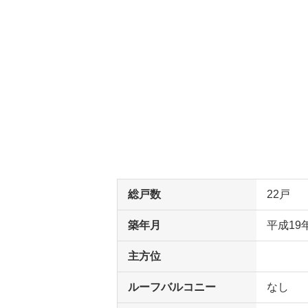
総戸数
22戸
築年月
平成19
主方位
ルーフバルコニー
なし