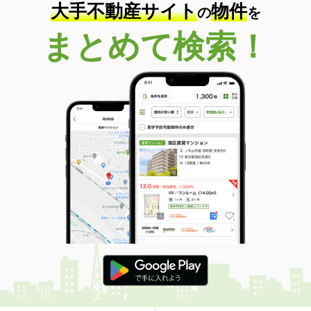
大手不動産サイト
物件
の
を
まとめて検索！