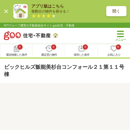
アプリ版はこちら
開く
複数社の物件を探せる！
NTTグループ運営の不動産総合サイト goo住宅・不動産
0
0
0
0
最近検索した条件
最近見た物件
保存した条件
お気に入り
ビックヒルズ飯能美杉台コンフォール２１第１１号
棟