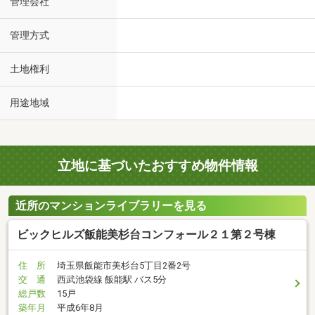
管理会社
管理方式
土地権利
用途地域
立地に基づいたおすすめ物件情報
近所のマンションライブラリーを見る
ビックヒルズ飯能美杉台コンフォール２１第２号棟
住 所
埼玉県飯能市美杉台5丁目2番2号
交 通
西武池袋線 飯能駅 バス5分
総戸数
15戸
築年月
平成6年8月