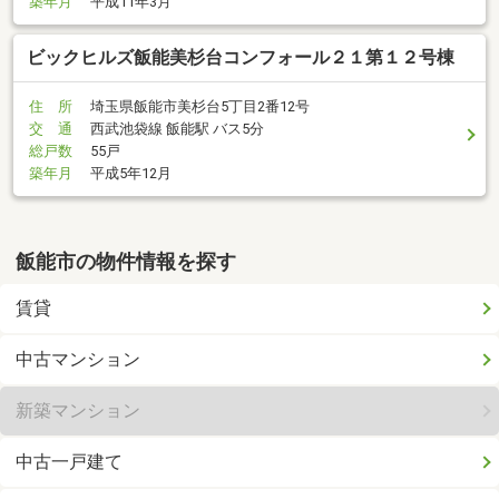
築年月
平成11年3月
ビックヒルズ飯能美杉台コンフォール２１第１２号棟
住 所
埼玉県飯能市美杉台5丁目2番12号
交 通
西武池袋線 飯能駅 バス5分
総戸数
55戸
築年月
平成5年12月
飯能市の物件情報を探す
賃貸
中古マンション
新築マンション
中古一戸建て