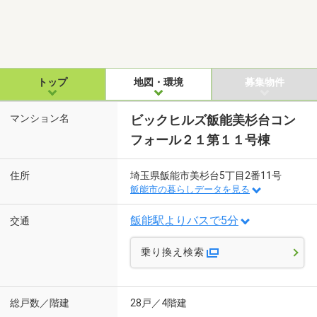
トップ
地図・環境
募集物件
マンション名
ビックヒルズ飯能美杉台コン
フォール２１第１１号棟
住所
埼玉県飯能市美杉台5丁目2番11号
飯能市の暮らしデータを見る
飯能駅よりバスで5分
交通
乗り換え検索
総戸数／階建
28戸／4階建