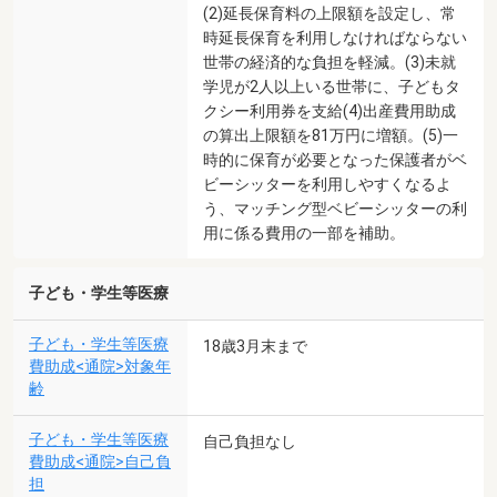
(2)延長保育料の上限額を設定し、常
時延長保育を利用しなければならない
世帯の経済的な負担を軽減。(3)未就
学児が2人以上いる世帯に、子どもタ
クシー利用券を支給(4)出産費用助成
の算出上限額を81万円に増額。(5)一
時的に保育が必要となった保護者がベ
ビーシッターを利用しやすくなるよ
う、マッチング型ベビーシッターの利
用に係る費用の一部を補助。
子ども・学生等医療
子ども・学生等医療
18歳3月末まで
費助成<通院>対象年
齢
子ども・学生等医療
自己負担なし
費助成<通院>自己負
担