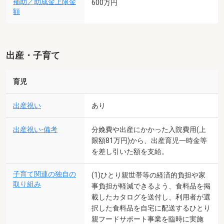
補助／助成金上限金
600万円
額
出産・子育て
育児
出産祝い
あり
出産祝い-備考
分娩費や出産にかかった入院費用(上
限額81万円)から、出産育児一時金等
を差し引いた額を支給。
子育て関連の独自の
(1)ひとり親世帯等の経済的負担や家
取り組み
事負担が軽減できるよう、食料品を掲
載したカタログを送付し、利用者が選
択した食料品を自宅に配送するひとり
親フードサポート事業を臨時に実施