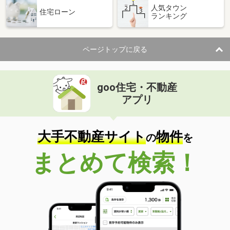
人気タウン
住宅ローン
ランキング
ページトップに戻る
goo住宅・不動産
アプリ
大手不動産サイト
物件
の
を
まとめて検索！