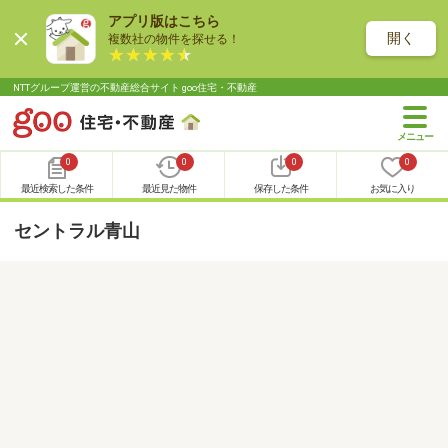
アプリ版はこちら
開く
複数社の物件を探せる！
NTTグループ運営の不動産総合サイト goo住宅・不動産
0
0
0
0
最近検索した条件
最近見た物件
保存した条件
お気に入り
セントラル青山