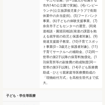
「手ぶら登園」(0～2歳児が在園する
市内14の公立園で実施)。(4)バンビー
ランチ(公立放課後児童クラブで長期
休業中の弁当提供)。(5)フードバンク
事業。(6)子どもの体験支援事業。(7)
奈良市子どもセンターの運営。(8)発
達相談・園巡回相談(発達の課題を抱
える就学前の幼児と保護者対象)。(9)
発達支援親子教室。(10)子育てスポッ
ト事業(0～3歳児と保護者対象)。(11)
子育てサークルへの補助金。(12)同一
世帯の第2子以降の保育料無償化。(1
3)保育所等の副食費の助成制度(同一
世帯の第3子以降)。(14)子ども医療費
助成・ひとり親家庭等医療費助成の
「現物給付方式」を高校生世代まで拡
大。
子ども・学生等医療