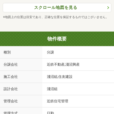
スクロール地図を見る
※地図上の位置は目安であり、正確な位置を保証するものではございません。
物件概要
種別
分譲
分譲会社
近鉄不動産,淺沼興産
施工会社
淺沼組,住友建設
設計会社
淺沼組
管理会社
近鉄住宅管理
管理方式
日勤