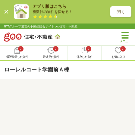
アプリ版はこちら
開く
複数社の物件を探せる！
NTTグループ運営の不動産総合サイト goo住宅・不動産
0
0
0
0
最近検索した条件
最近見た物件
保存した条件
お気に入り
ローレルコート学園前Ａ棟