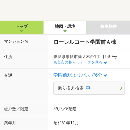
トップ
地図・環境
募集物件
マンション名
ローレルコート学園前Ａ棟
住所
奈良県奈良市藤ノ木台1丁目1番7号
奈良市の暮らしデータを見る
学園前駅よりバスで6分
交通
乗り換え検索
総戸数／階建
39戸／5階建
築年月
昭和61年11月