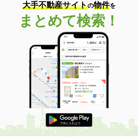
大手不動産サイト
物件
の
を
まとめて検索！