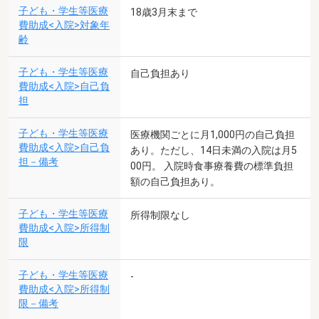
子ども・学生等医療
18歳3月末まで
費助成<入院>対象年
齢
子ども・学生等医療
自己負担あり
費助成<入院>自己負
担
子ども・学生等医療
医療機関ごとに月1,000円の自己負担
費助成<入院>自己負
あり。ただし、14日未満の入院は月5
担－備考
00円。 入院時食事療養費の標準負担
額の自己負担あり。
子ども・学生等医療
所得制限なし
費助成<入院>所得制
限
子ども・学生等医療
-
費助成<入院>所得制
限－備考