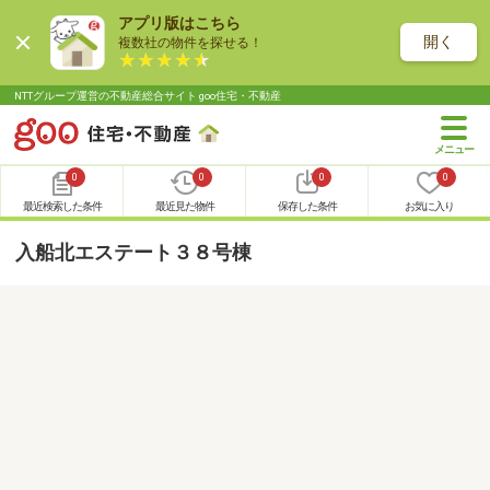
アプリ版はこちら
開く
複数社の物件を探せる！
NTTグループ運営の不動産総合サイト goo住宅・不動産
0
0
0
0
最近検索した条件
最近見た物件
保存した条件
お気に入り
入船北エステート３８号棟