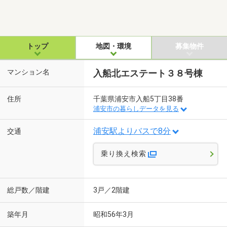
トップ
地図・環境
募集物件
マンション名
入船北エステート３８号棟
住所
千葉県浦安市入船5丁目38番
浦安市の暮らしデータを見る
浦安駅よりバスで8分
交通
乗り換え検索
総戸数／階建
3戸／2階建
築年月
昭和56年3月