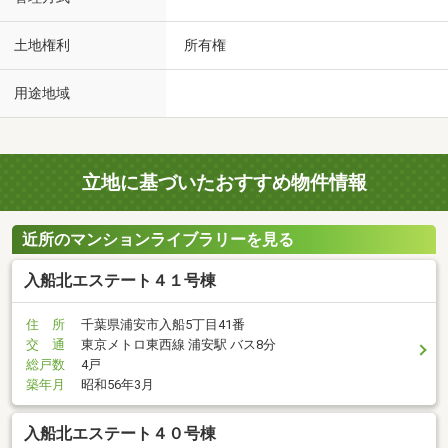
土地権利
所有権
用途地域
立地に基づいたおすすめ物件情報
近所のマンションライブラリーを見る
入船北エステート４１号棟
住 所
千葉県浦安市入船5丁目41番
交 通
東京メトロ東西線 浦安駅 バス8分
総戸数
4戸
築年月
昭和56年3月
入船北エステート４０号棟