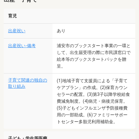
育児
出産祝い
あり
出産祝い-備考
浦安市のブックスタート事業の一環と
して、出生届受理の際に市民課窓口で
絵本等のブックスタートパックを贈
呈。
子育て関連の独自の
(1)地域子育て支援員による「子育て
取り組み
ケアプラン」の作成。(2)保育カウン
セラーの配置。(3)第3子以降学校給食
費減免制度。(4)病児・病後児保育。
(5)子どもインフルエンザ予防接種費
用の一部助成。(6)ファミリーサポー
トセンター多胎児利用補助金。
子ども・学生等医療