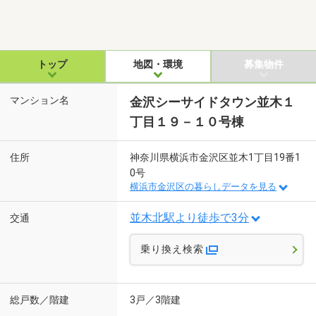
トップ
地図・環境
募集物件
マンション名
金沢シーサイドタウン並木１
丁目１９－１０号棟
住所
神奈川県横浜市金沢区並木1丁目19番1
0号
横浜市金沢区の暮らしデータを見る
並木北駅より徒歩で3分
交通
乗り換え検索
総戸数／階建
3戸／3階建