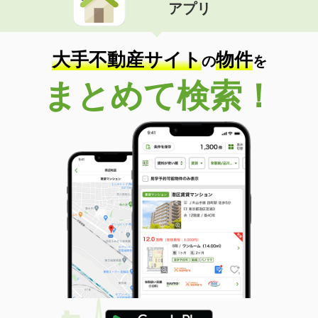
アプリ
大手不動産サイト
物件
の
を
まとめて検索！