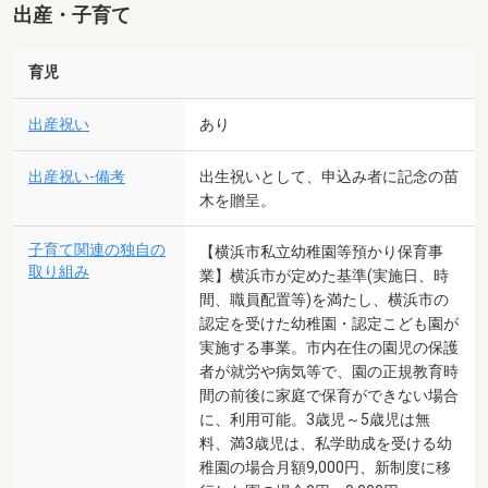
出産・子育て
育児
出産祝い
あり
出産祝い-備考
出生祝いとして、申込み者に記念の苗
木を贈呈。
子育て関連の独自の
【横浜市私立幼稚園等預かり保育事
取り組み
業】横浜市が定めた基準(実施日、時
間、職員配置等)を満たし、横浜市の
認定を受けた幼稚園・認定こども園が
実施する事業。市内在住の園児の保護
者が就労や病気等で、園の正規教育時
間の前後に家庭で保育ができない場合
に、利用可能。3歳児～5歳児は無
料、満3歳児は、私学助成を受ける幼
稚園の場合月額9,000円、新制度に移