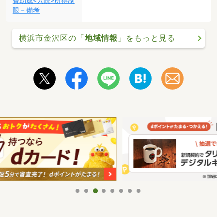
費助成<入院>所得制
限－備考
横浜市金沢区の「
地域情報
」をもっと見る