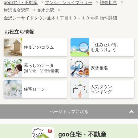
goo住宅・不動産
マンションライブラリー
神奈川県
横浜市金沢区
並木北駅
金沢シーサイドタウン並木１丁目１９－１０号棟 物件詳細
お役立ち情報
「住みたい街」
住まいのコラム
を見つけよう
暮らしのデータ
家賃相場
(補助金・助成金情報)
人気タウン
住宅ローン
ランキング
ページトップに戻る
goo住宅・不動産