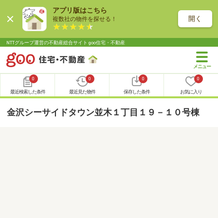
アプリ版はこちら
開く
複数社の物件を探せる！
NTTグループ運営の不動産総合サイト goo住宅・不動産
0
0
0
0
最近検索した条件
最近見た物件
保存した条件
お気に入り
金沢シーサイドタウン並木１丁目１９－１０号棟