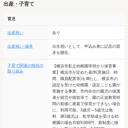
出産・子育て
育児
出産祝い
あり
出産祝い-備考
出生祝いとして、申込み者に記念の苗
木を贈呈。
子育て関連の独自の
【横浜市私立幼稚園等預かり保育事
取り組み
業】横浜市が定めた基準(実施日、時
間、職員配置等)を満たし、横浜市の
認定を受けた幼稚園・認定こども園が
実施する事業。市内在住の園児の保護
者が就労や病気等で、園の正規教育時
間の前後に家庭で保育ができない場合
に、利用可能。3歳児～5歳児は無
料、満3歳児は、私学助成を受ける幼
稚園の場合月額9,000円、新制度に移