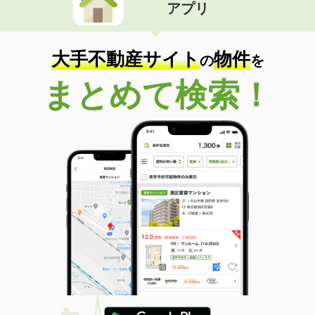
アプリ
大手不動産サイト
物件
の
を
まとめて検索！