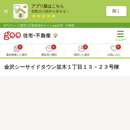
アプリ版はこちら
開く
複数社の物件を探せる！
NTTグループ運営の不動産総合サイト goo住宅・不動産
0
0
0
0
最近検索した条件
最近見た物件
保存した条件
お気に入り
金沢シーサイドタウン並木１丁目１３－２３号棟