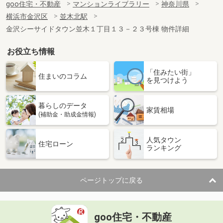
goo住宅・不動産
マンションライブラリー
神奈川県
横浜市金沢区
並木北駅
金沢シーサイドタウン並木１丁目１３－２３号棟 物件詳細
お役立ち情報
「住みたい街」
住まいのコラム
を見つけよう
暮らしのデータ
家賃相場
(補助金・助成金情報)
人気タウン
住宅ローン
ランキング
ページトップに戻る
goo住宅・不動産