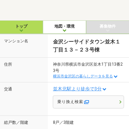
トップ
地図・環境
募集物件
マンション名
金沢シーサイドタウン並木１
丁目１３－２３号棟
住所
神奈川県横浜市金沢区並木1丁目13番2
3号
横浜市金沢区の暮らしデータを見る
並木北駅より徒歩で3分
交通
乗り換え検索
総戸数／階建
8戸／3階建