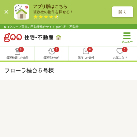
アプリ版はこちら
開く
複数社の物件を探せる！
NTTグループ運営の不動産総合サイト goo住宅・不動産
0
0
0
0
最近検索した条件
最近見た物件
保存した条件
お気に入り
フローラ桂台５号棟