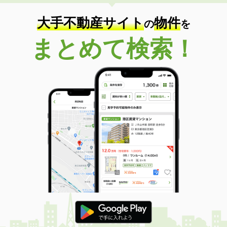
大手不動産サイト
物件
の
を
まとめて検索！