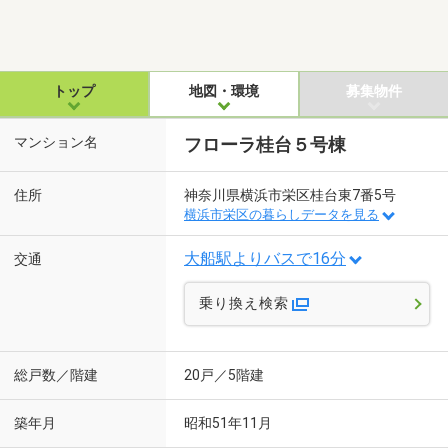
トップ
地図・環境
募集物件
マンション名
フローラ桂台５号棟
住所
神奈川県横浜市栄区桂台東7番5号
横浜市栄区の暮らしデータを見る
大船駅よりバスで16分
交通
乗り換え検索
総戸数／階建
20戸／5階建
築年月
昭和51年11月