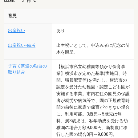
育児
出産祝い
あり
出産祝い-備考
出生祝いとして、申込み者に記念の苗
木を贈呈。
子育て関連の独自の
【横浜市私立幼稚園等預かり保育事
取り組み
業】横浜市が定めた基準(実施日、時
間、職員配置等)を満たし、横浜市の
認定を受けた幼稚園・認定こども園が
実施する事業。市内在住の園児の保護
者が就労や病気等で、園の正規教育時
間の前後に家庭で保育ができない場合
に、利用可能。3歳児～5歳児は無
料、満3歳児は、私学助成を受ける幼
稚園の場合月額9,000円、新制度に移
行した園の場合0円～9,000円。