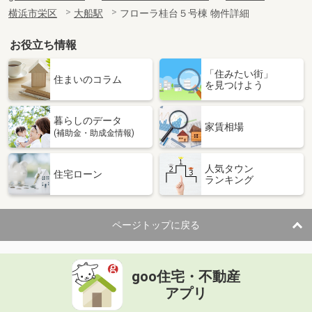
横浜市栄区
大船駅
フローラ桂台５号棟 物件詳細
お役立ち情報
「住みたい街」
住まいのコラム
を見つけよう
暮らしのデータ
家賃相場
(補助金・助成金情報)
人気タウン
住宅ローン
ランキング
ページトップに戻る
goo住宅・不動産
アプリ