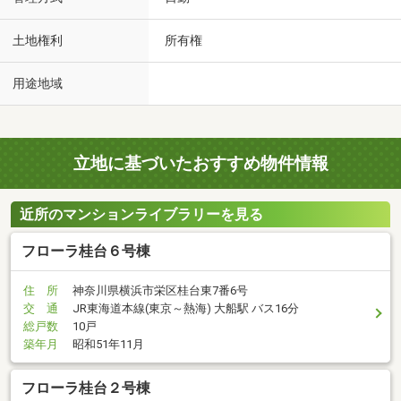
土地権利
所有権
用途地域
立地に基づいたおすすめ物件情報
近所のマンションライブラリーを見る
フローラ桂台６号棟
住 所
神奈川県横浜市栄区桂台東7番6号
交 通
JR東海道本線(東京～熱海) 大船駅 バス16分
総戸数
10戸
築年月
昭和51年11月
フローラ桂台２号棟