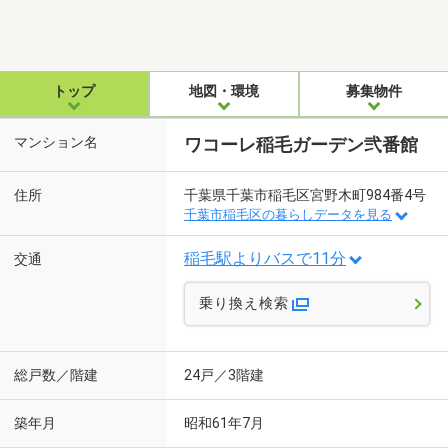
トップ
地図・環境
募集物件
マンション名
ワコーレ稲毛ガーデン弐番館
住所
千葉県千葉市稲毛区宮野木町984番4号
千葉市稲毛区の暮らしデータを見る
稲毛駅よりバスで11分
交通
乗り換え検索
総戸数／階建
24戸／3階建
築年月
昭和61年7月