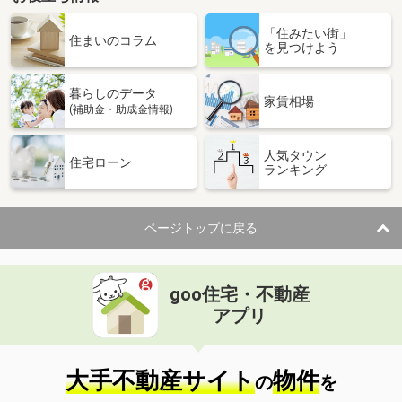
「住みたい街」
住まいのコラム
を見つけよう
暮らしのデータ
家賃相場
(補助金・助成金情報)
人気タウン
住宅ローン
ランキング
ページトップに戻る
goo住宅・不動産
アプリ
大手不動産サイト
物件
の
を