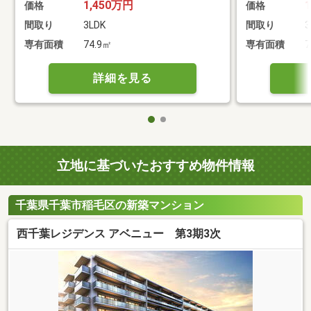
1,450万円
価格
価格
間取り
3LDK
間取り
3
専有面積
74.9㎡
専有面積
7
詳細を見る
立地に基づいたおすすめ物件情報
千葉県千葉市稲毛区の新築マンション
西千葉レジデンス アベニュー 第3期3次