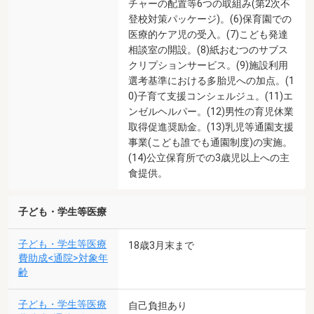
チャーの配置等6つの取組み(第2次不
登校対策パッケージ)。(6)保育園での
医療的ケア児の受入。(7)こども発達
相談室の開設。(8)紙おむつのサブス
クリプションサービス。(9)施設利用
選考基準における多胎児への加点。(1
0)子育て支援コンシェルジュ。(11)エ
ンゼルヘルパー。(12)男性の育児休業
取得促進奨励金。(13)乳児等通園支援
事業(こども誰でも通園制度)の実施。
(14)公立保育所での3歳児以上への主
食提供。
子ども・学生等医療
子ども・学生等医療
18歳3月末まで
費助成<通院>対象年
齢
子ども・学生等医療
自己負担あり