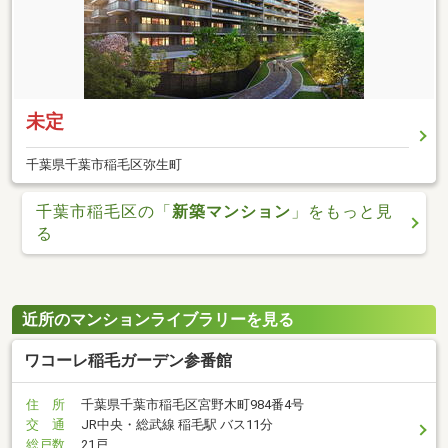
未定
千葉県千葉市稲毛区弥生町
千葉市稲毛区の「
新築マンション
」をもっと見
る
近所のマンションライブラリーを見る
ワコーレ稲毛ガーデン参番館
住 所
千葉県千葉市稲毛区宮野木町984番4号
交 通
JR中央・総武線 稲毛駅 バス11分
総戸数
21戸