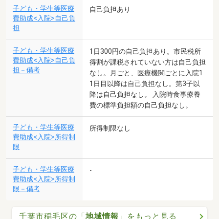
子ども・学生等医療
自己負担あり
費助成<入院>自己負
担
子ども・学生等医療
1日300円の自己負担あり。市民税所
費助成<入院>自己負
得割が課税されていない方は自己負担
担－備考
なし。月ごと、医療機関ごとに入院1
1日目以降は自己負担なし。第3子以
降は自己負担なし。 入院時食事療養
費の標準負担額の自己負担なし。
子ども・学生等医療
所得制限なし
費助成<入院>所得制
限
子ども・学生等医療
-
費助成<入院>所得制
限－備考
千葉市稲毛区の「
地域情報
」をもっと見る