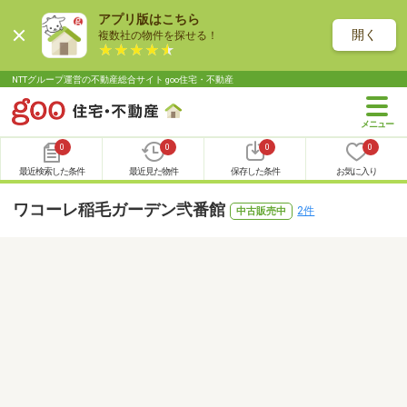
アプリ版はこちら
開く
複数社の物件を探せる！
NTTグループ運営の不動産総合サイト goo住宅・不動産
0
0
0
0
最近検索した条件
最近見た物件
保存した条件
お気に入り
ワコーレ稲毛ガーデン弐番館
2件
中古販売中