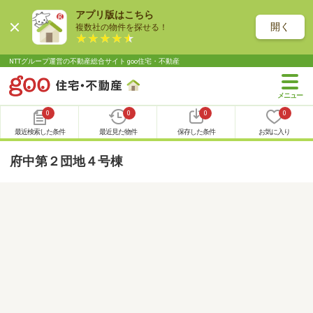
アプリ版はこちら
開く
複数社の物件を探せる！
NTTグループ運営の不動産総合サイト goo住宅・不動産
0
0
0
0
最近検索した条件
最近見た物件
保存した条件
お気に入り
府中第２団地４号棟