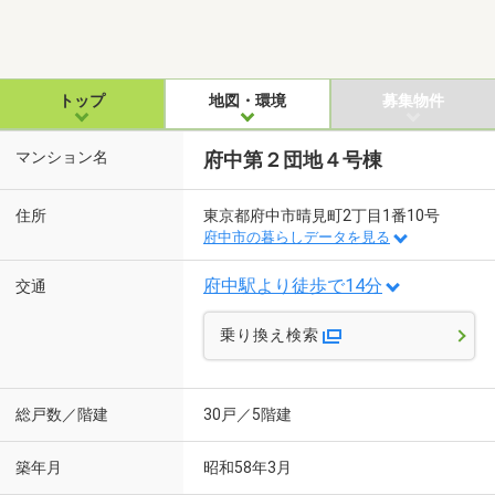
トップ
地図・環境
募集物件
マンション名
府中第２団地４号棟
住所
東京都府中市晴見町2丁目1番10号
府中市の暮らしデータを見る
府中駅より徒歩で14分
交通
乗り換え検索
総戸数／階建
30戸／5階建
築年月
昭和58年3月