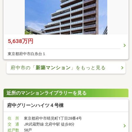
5,638万円
東京都府中市白糸台１
府中市の「
新築マンション
」をもっと見る
近所のマンションライブラリーを見る
府中グリーンハイツ４号棟
住 所
東京都府中市晴見町1丁目28番4号
交 通
JR武蔵野線 北府中駅 徒歩8分
総戸数
58戸