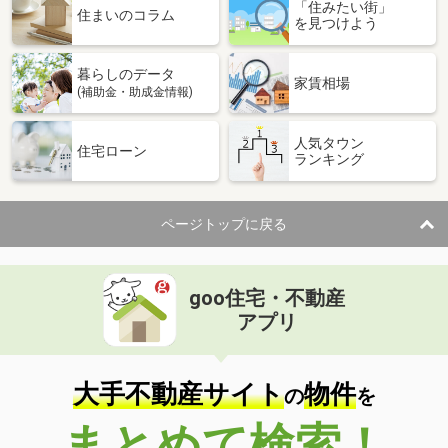
「住みたい街」
住まいのコラム
を見つけよう
暮らしのデータ
家賃相場
(補助金・助成金情報)
人気タウン
住宅ローン
ランキング
ページトップに戻る
goo住宅・不動産
アプリ
大手不動産サイト
物件
の
を
まとめて検索！