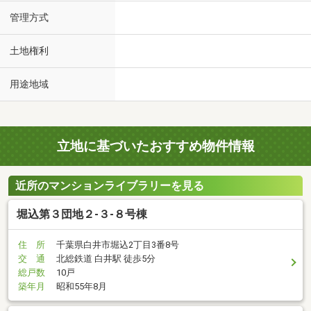
管理方式
土地権利
用途地域
立地に基づいたおすすめ物件情報
近所のマンションライブラリーを見る
堀込第３団地２-３-８号棟
住 所
千葉県白井市堀込2丁目3番8号
交 通
北総鉄道 白井駅 徒歩5分
総戸数
10戸
築年月
昭和55年8月