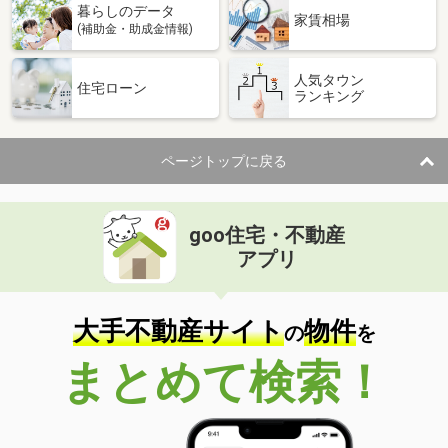
暮らしのデータ
家賃相場
(補助金・助成金情報)
人気タウン
住宅ローン
ランキング
ページトップに戻る
goo住宅・不動産
アプリ
大手不動産サイト
物件
の
を
まとめて検索！