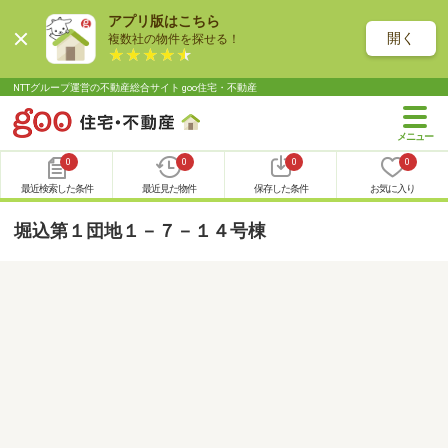
アプリ版はこちら
開く
複数社の物件を探せる！
NTTグループ運営の不動産総合サイト goo住宅・不動産
0
0
0
0
最近検索した条件
最近見た物件
保存した条件
お気に入り
堀込第１団地１－７－１４号棟