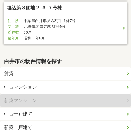
堀込第３団地２-３-７号棟
住 所
千葉県白井市堀込2丁目3番7号
交 通
北総鉄道 白井駅 徒歩5分
総戸数
30戸
築年月
昭和55年8月
白井市の物件情報を探す
賃貸
中古マンション
新築マンション
中古一戸建て
新築一戸建て