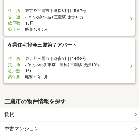
住 所
東京都三鷹市下連雀6丁目15番7号
交 通
JR中央線(快速) 三鷹駅 徒歩18分
総戸数
16戸
築年月
昭和43年3月
産業住宅協会三鷹第７アパート
住 所
東京都三鷹市下連雀6丁目14番8号
交 通
JR中央本線(東京～塩尻) 三鷹駅 徒歩18分
総戸数
16戸
築年月
昭和43年3月
三鷹市の物件情報を探す
賃貸
中古マンション