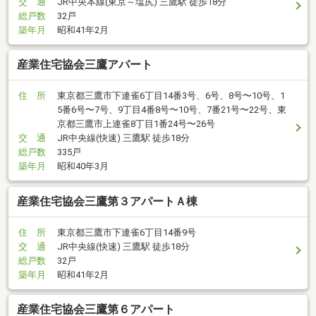
交 通
JR中央本線(東京～塩尻) 三鷹駅 徒歩18分
総戸数
32戸
築年月
昭和41年2月
産業住宅協会三鷹アパート
住 所
東京都三鷹市下連雀6丁目14番3号、6号、8号〜10号、1
5番6号〜7号、9丁目4番8号〜10号、7番21号〜22号、東
京都三鷹市上連雀8丁目1番24号〜26号
交 通
JR中央線(快速) 三鷹駅 徒歩18分
総戸数
335戸
築年月
昭和40年3月
産業住宅協会三鷹第３アパートＡ棟
住 所
東京都三鷹市下連雀6丁目14番9号
交 通
JR中央線(快速) 三鷹駅 徒歩18分
総戸数
32戸
築年月
昭和41年2月
産業住宅協会三鷹第６アパート