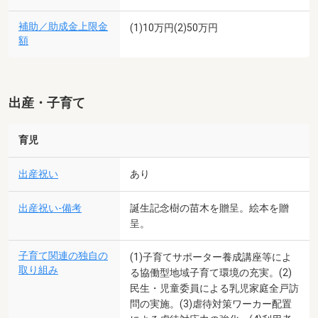
補助／助成金上限金
(1)10万円(2)50万円
額
出産・子育て
育児
出産祝い
あり
出産祝い-備考
誕生記念樹の苗木を贈呈。絵本を贈
呈。
子育て関連の独自の
(1)子育てサポーター養成講座等によ
取り組み
る協働型地域子育て環境の充実。(2)
民生・児童委員による乳児家庭全戸訪
問の実施。(3)虐待対策ワーカー配置