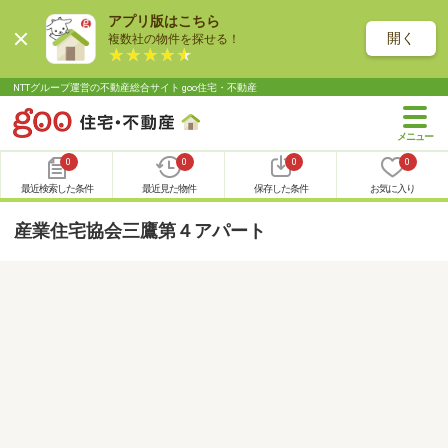
アプリ版はこちら
開く
複数社の物件を探せる！
NTTグループ運営の不動産総合サイト goo住宅・不動産
0
0
0
0
最近検索した条件
最近見た物件
保存した条件
お気に入り
産業住宅協会三鷹第４アパート