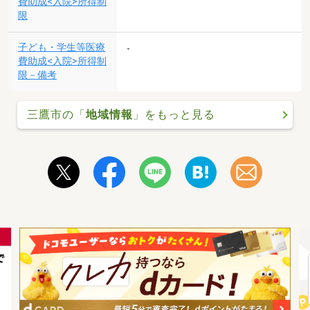
費助成<入院>所得制
限
子ども・学生等医療
-
費助成<入院>所得制
限－備考
三鷹市の「
地域情報
」をもっと見る