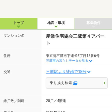
トップ
地図・環境
募集物件
マンション名
産業住宅協会三鷹第４アパー
ト
住所
東京都三鷹市下連雀6丁目15番6号
三鷹市の暮らしデータを見る
三鷹駅より徒歩で18分
交通
乗り換え検索
総戸数／階建
20戸／4階建