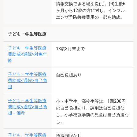
情報交換できる場を提供)。(4)生後6
ヶ月から12歳の方に対し、インフル
エンザ予防接種費用の一部を助成。
子ども・学生等医療
子ども・学生等医療
18歳3月末まで
費助成<通院>対象年
齢
子ども・学生等医療
自己負担あり
費助成<通院>自己負
担
子ども・学生等医療
小・中学生、高校生等は、1回200円
費助成<通院>自己負
の自己負担あり、調剤は自己負担な
担－備考
し。小学校就学前の児童は自己負担な
し。
子ども・学生等医療
所得制限なし