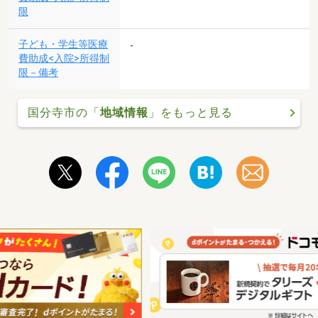
限
子ども・学生等医療
-
費助成<入院>所得制
限－備考
国分寺市の「
地域情報
」をもっと見る