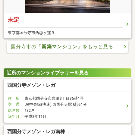
未定
東京都国分寺市西恋ヶ窪３
国分寺市の「
新築マンション
」をもっと見る
近所のマンションライブラリーを見る
西国分寺メゾン・レガ
住 所
東京都国分寺市泉町3丁目35番1号
交 通
JR中央線(快速) 西国分寺駅 徒歩1分
総戸数
132戸
築年月
平成2年11月
西国分寺メゾン・レガ南棟