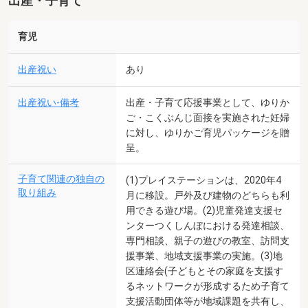
出産・子育て
育児
出産祝い
あり
出産祝い-備考
出産・子育て応援事業として、ゆりか
ご・こくぶんじ面接を実施された妊婦
に対し、ゆりかご育児パッケージを贈
呈。
子育て関連の独自の
(1)プレイステーションは、2020年4
取り組み
月に移設。戸外及び建物のどちらも利
用できる遊び場。(2)児童発達支援セ
ンターつくしんぼにおける発達相談、
専門相談、親子の遊びの教室、訪問支
援事業、地域支援事業の実施。(3)地
区連絡会(子どもとその家庭を支援す
るネットワークが形成するため子育て
支援活動団体等が地域課題を共有し、