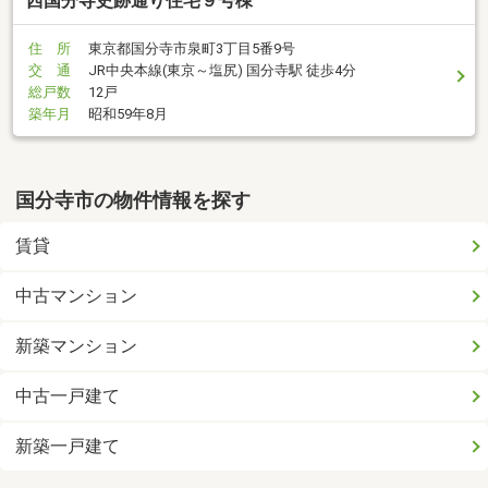
西国分寺史跡通り住宅９号棟
住 所
東京都国分寺市泉町3丁目5番9号
交 通
JR中央本線(東京～塩尻) 国分寺駅 徒歩4分
総戸数
12戸
築年月
昭和59年8月
国分寺市の物件情報を探す
賃貸
中古マンション
新築マンション
中古一戸建て
新築一戸建て