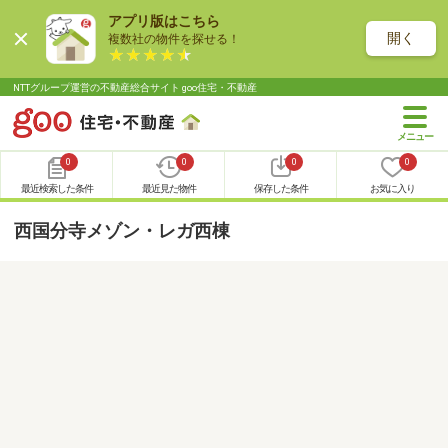
アプリ版はこちら
開く
複数社の物件を探せる！
NTTグループ運営の不動産総合サイト goo住宅・不動産
0
0
0
0
最近検索した条件
最近見た物件
保存した条件
お気に入り
西国分寺メゾン・レガ西棟