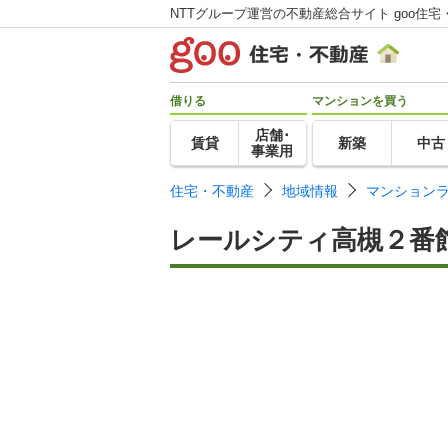
NTTグループ運営の不動産総合サイト goo住宅
借りる
マンションを買う
店舗･
賃貸
新築
中古
事業用
住宅・不動産
地域情報
マンション
レールシティ高槻２番