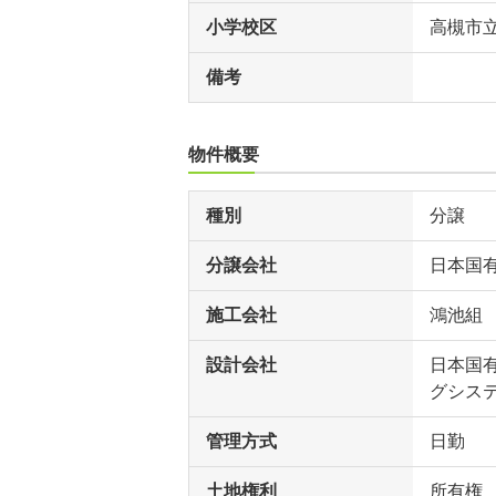
小学校区
高槻市
備考
物件概要
種別
分譲
分譲会社
日本国
施工会社
鴻池組
設計会社
日本国
グシス
管理方式
日勤
土地権利
所有権