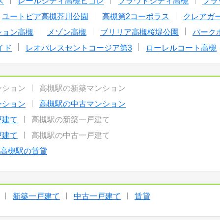
ス
レールシティ高槻ビゴレ
プラウドシティ高槻
プラ
ユートピア高槻芥川公園
高槻第2コーポラス
クレアガ
ション高槻
メゾン高槻
ブリリア高槻桜堤公園
パーク
イド
レオパレスセントコージア第3
ローレルコート高槻
ンション
高槻駅の新築マンション
ンション
高槻駅の中古マンション
戸建て
高槻駅の新築一戸建て
戸建て
高槻駅の中古一戸建て
高槻駅の賃貸
新築一戸建て
中古一戸建て
賃貸