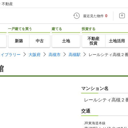
・不動産
0
最近見た物件
一戸建てを買う
建てる
投資する
不動産
新築
中古
土地
土地活用
投資
ライブラリー
大阪府
高槻市
高槻駅
レールシティ高槻２
館
マンション名
レールシティ高槻２
交通
JR東海道本線