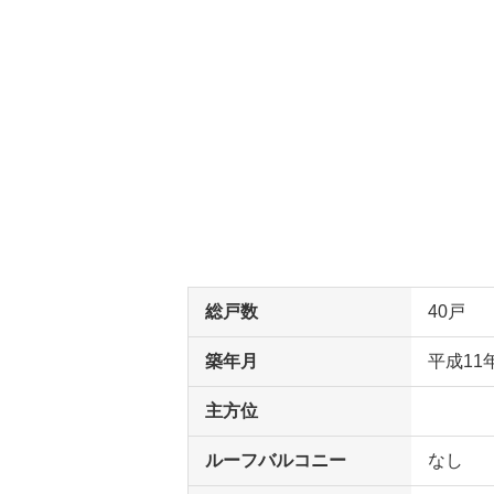
総戸数
40戸
築年月
平成11
主方位
ルーフバルコニー
なし