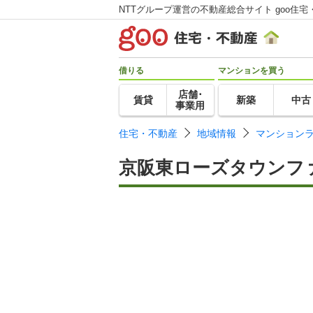
NTTグループ運営の不動産総合サイト goo住宅
借りる
マンションを買う
店舗･
賃貸
新築
中古
事業用
住宅・不動産
地域情報
マンション
京阪東ローズタウンフ