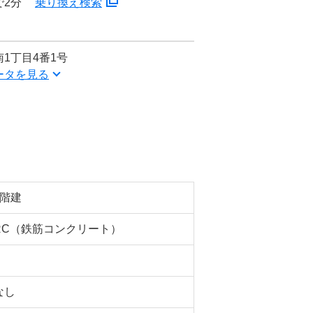
で2分
乗り換え検索
1丁目4番1号
ータを見る
9階建
RC（鉄筋コンクリート）
なし