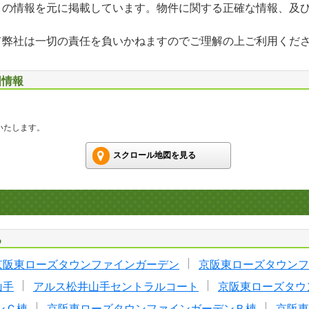
」の情報を元に掲載しています。物件に関する正確な情報、及
て弊社は一切の責任を負いかねますのでご理解の上ご利用くだ
図情報
いたします。
スクロール地図を見る
る
京阪東ローズタウンファインガーデン
京阪東ローズタウンフ
山手
アルス松井山手セントラルコート
京阪東ローズタウ
ンＣ棟
京阪東ローズタウンファインガーデンＢ棟
京阪東