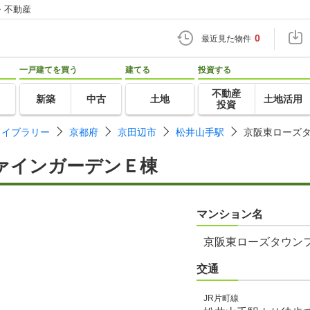
・不動産
0
最近見た物件
一戸建てを買う
建てる
投資する
不動産
新築
中古
土地
土地活用
投資
ライブラリー
京都府
京田辺市
松井山手駅
京阪東ローズ
ァインガーデンＥ棟
マンション名
京阪東ローズタウン
交通
JR片町線