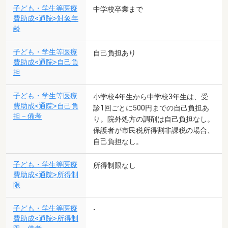
子ども・学生等医療
中学校卒業まで
費助成<通院>対象年
齢
子ども・学生等医療
自己負担あり
費助成<通院>自己負
担
子ども・学生等医療
小学校4年生から中学校3年生は、受
費助成<通院>自己負
診1回ごとに500円までの自己負担あ
担－備考
り。院外処方の調剤は自己負担なし。
保護者が市民税所得割非課税の場合、
自己負担なし。
子ども・学生等医療
所得制限なし
費助成<通院>所得制
限
子ども・学生等医療
-
費助成<通院>所得制