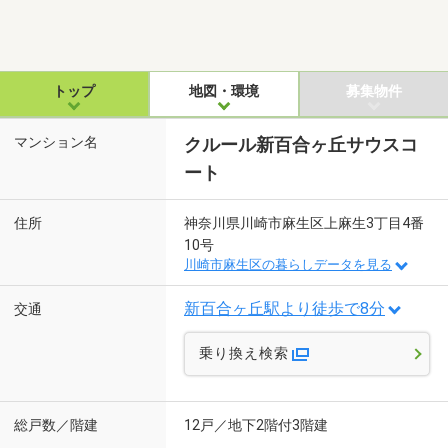
トップ
地図・環境
募集物件
マンション名
クルール新百合ヶ丘サウスコ
ート
住所
神奈川県川崎市麻生区上麻生3丁目4番
10号
川崎市麻生区の暮らしデータを見る
新百合ヶ丘駅より徒歩で8分
交通
乗り換え検索
総戸数／階建
12戸／地下2階付3階建