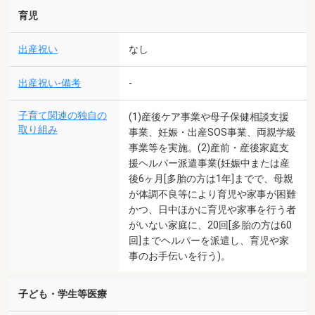
育児
出産祝い
なし
出産祝い-備考
-
子育て関連の独自の
(1)産後ケア事業や母子保健相談支援
取り組み
事業、妊娠・出産SOS事業、両親学級
事業等を実施。(2)産前・産後家庭支
援ヘルパー派遣事業(妊娠中または産
後6ヶ月[多胎の方は1年]までで、母親
が体調不良等により育児や家事が困難
かつ、日中ほかに育児や家事を行う者
がいない家庭に、20回[多胎の方は60
回]までヘルパーを派遣し、育児や家
事のお手伝いを行う)。
子ども・学生等医療