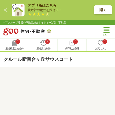
アプリ版はこちら
開く
複数社の物件を探せる！
NTTグループ運営の不動産総合サイト goo住宅・不動産
0
0
0
0
最近検索した条件
最近見た物件
保存した条件
お気に入り
クルール新百合ヶ丘サウスコート