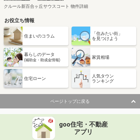
クルール新百合ヶ丘サウスコート 物件詳細
お役立ち情報
「住みたい街」
住まいのコラム
を見つけよう
暮らしのデータ
家賃相場
(補助金・助成金情報)
人気タウン
住宅ローン
ランキング
ページトップに戻る
goo住宅・不動産
アプリ