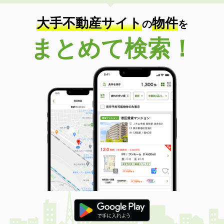
大手不動産サイト
物件
の
を
まとめて検索！