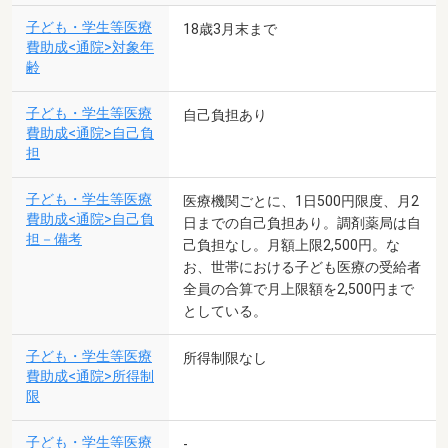
子ども・学生等医療
18歳3月末まで
費助成<通院>対象年
齢
子ども・学生等医療
自己負担あり
費助成<通院>自己負
担
子ども・学生等医療
医療機関ごとに、1日500円限度、月2
費助成<通院>自己負
日までの自己負担あり。調剤薬局は自
担－備考
己負担なし。月額上限2,500円。な
お、世帯における子ども医療の受給者
全員の合算で月上限額を2,500円まで
としている。
子ども・学生等医療
所得制限なし
費助成<通院>所得制
限
子ども・学生等医療
-