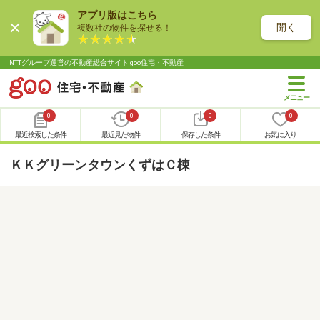
アプリ版はこちら
開く
複数社の物件を探せる！
NTTグループ運営の不動産総合サイト goo住宅・不動産
0
0
0
0
最近検索した条件
最近見た物件
保存した条件
お気に入り
ＫＫグリーンタウンくずはＣ棟