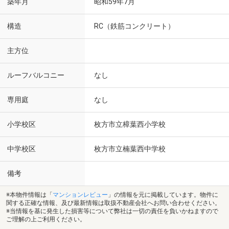
築年月
昭和59年7月
構造
RC（鉄筋コンクリート）
主方位
ルーフバルコニー
なし
専用庭
なし
小学校区
枚方市立樟葉西小学校
中学校区
枚方市立楠葉西中学校
備考
※本物件情報は「
マンションレビュー
」の情報を元に掲載しています。物件に
関する正確な情報、及び最新情報は取扱不動産会社へお問い合わせください。
※当情報を基に発生した損害等について弊社は一切の責任を負いかねますので
ご理解の上ご利用ください。