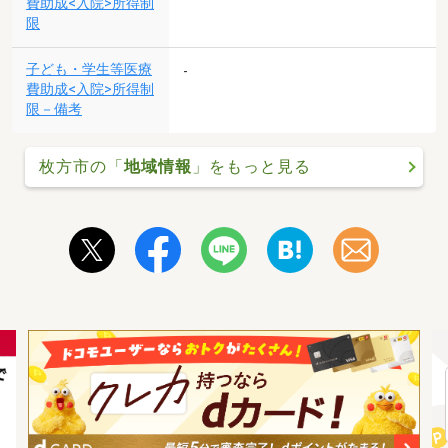
費助成<入院>所得制
限
子ども・学生等医療
-
費助成<入院>所得制
限－備考
枚方市の「
地域情報
」をもっと見る