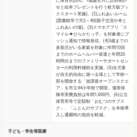
に保育所訪問。1歳誕生月に読み聞か
せと絵本プレゼントを行う枚方版ブッ
クスタート実施)。(2)ふれあいルーム
(図書館等で月2～4回親子交流や本と
ふれあいの場)。(3)スマホアプリ「ス
マイル★ひらかたっ子」を対象者にプ
ッシュ通知で情報発信。(4)3歳までの
多胎児がいる家庭を対象に年間10回
までのホームヘルパー派遣と年間20
時間分までのファミリーサポートセン
ターの利用料補助を実施。(5)全児童
が自主的自由に遊べる場として学校一
部を開放する「放課後オープンスクエ
ア」を市立44小学校で開室。傷害保
険等実費負担は年間1,000円。(6)公立
保育所等で定額制「おむつのサブス
ク」、「ふとんのサブスク」を本格導
入し通園時の負担を軽減。
子ども・学生等医療