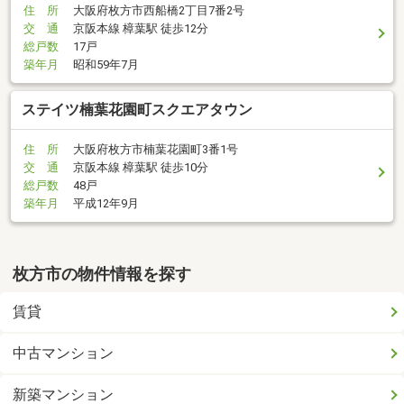
住 所
大阪府枚方市西船橋2丁目7番2号
交 通
京阪本線 樟葉駅 徒歩12分
総戸数
17戸
築年月
昭和59年7月
ステイツ楠葉花園町スクエアタウン
住 所
大阪府枚方市楠葉花園町3番1号
交 通
京阪本線 樟葉駅 徒歩10分
総戸数
48戸
築年月
平成12年9月
枚方市の物件情報を探す
賃貸
中古マンション
新築マンション