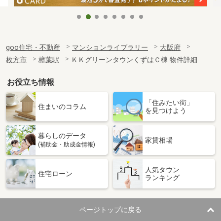
goo住宅・不動産
マンションライブラリー
大阪府
枚方市
樟葉駅
ＫＫグリーンタウンくずはＣ棟 物件詳細
お役立ち情報
「住みたい街」
住まいのコラム
を見つけよう
暮らしのデータ
家賃相場
(補助金・助成金情報)
人気タウン
住宅ローン
ランキング
ページトップに戻る