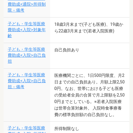
費助成<通院>所得制
限－備考
子ども・学生等医療
18歳3月末まで(子ども医療)、19歳か
費助成<入院>対象年
ら22歳3月末まで(若者入院医療)
齢
子ども・学生等医療
自己負担あり
費助成<入院>自己負
担
子ども・学生等医療
医療機関ごとに、1日500円限度、月2
費助成<入院>自己負
日までの自己負担あり。月額上限2,50
担－備考
0円。なお、世帯における子ども医療
の受給者全員の合算で月上限額を2,50
0円までとしている。※若者入院医療
は世帯合算対象外。 入院時食事療養
費の標準負担額の自己負担なし。
子ども・学生等医療
所得制限なし