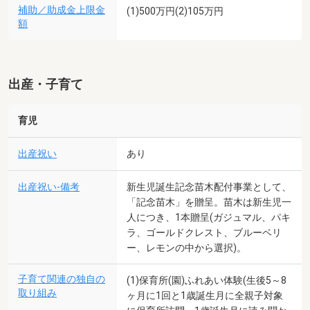
補助／助成金上限金
(1)500万円(2)105万円
額
出産・子育て
育児
出産祝い
あり
出産祝い-備考
新生児誕生記念苗木配付事業として、
「記念苗木」を贈呈。苗木は新生児一
人につき、1本贈呈(ガジュマル、パキ
ラ、ゴールドクレスト、ブルーベリ
ー、レモンの中から選択)。
子育て関連の独自の
(1)保育所(園)ふれあい体験(生後5～8
取り組み
ヶ月に1回と1歳誕生月に全親子対象