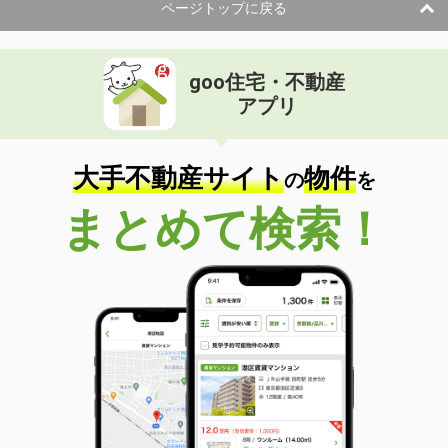
ページトップに戻る
goo住宅・不動産
アプリ
大手不動産サイト
物件
の
を
まとめて検索！