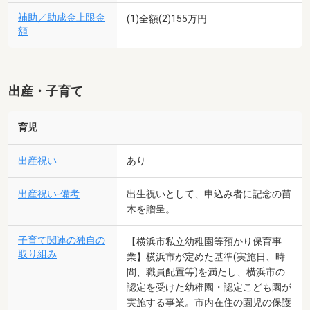
補助／助成金上限金
(1)全額(2)155万円
額
出産・子育て
育児
出産祝い
あり
出産祝い-備考
出生祝いとして、申込み者に記念の苗
木を贈呈。
子育て関連の独自の
【横浜市私立幼稚園等預かり保育事
取り組み
業】横浜市が定めた基準(実施日、時
間、職員配置等)を満たし、横浜市の
認定を受けた幼稚園・認定こども園が
実施する事業。市内在住の園児の保護