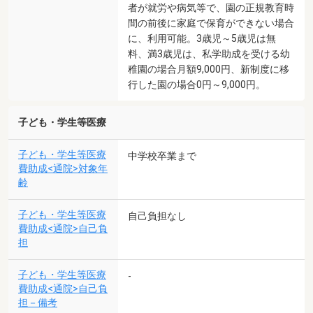
者が就労や病気等で、園の正規教育時
間の前後に家庭で保育ができない場合
に、利用可能。3歳児～5歳児は無
料、満3歳児は、私学助成を受ける幼
稚園の場合月額9,000円、新制度に移
行した園の場合0円～9,000円。
子ども・学生等医療
子ども・学生等医療
中学校卒業まで
費助成<通院>対象年
齢
子ども・学生等医療
自己負担なし
費助成<通院>自己負
担
子ども・学生等医療
-
費助成<通院>自己負
担－備考