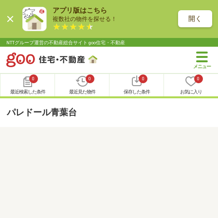
アプリ版はこちら
開く
複数社の物件を探せる！
NTTグループ運営の不動産総合サイト goo住宅・不動産
0
0
0
0
最近検索した条件
最近見た物件
保存した条件
お気に入り
パレドール青葉台