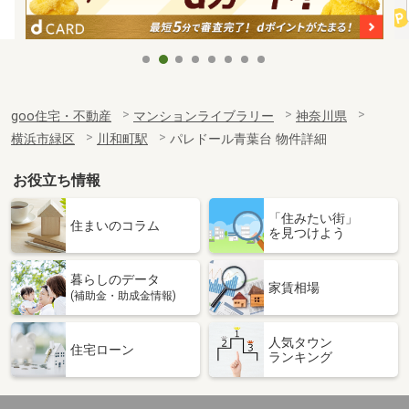
goo住宅・不動産
マンションライブラリー
神奈川県
横浜市緑区
川和町駅
パレドール青葉台 物件詳細
お役立ち情報
「住みたい街」
住まいのコラム
を見つけよう
暮らしのデータ
家賃相場
(補助金・助成金情報)
人気タウン
住宅ローン
ランキング