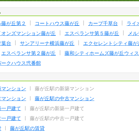
る
ル藤が丘第２
コートハウス藤が丘
カープ千草台
ライ
イオンズマンション藤が丘
エスペランサ第５藤が丘
メル
青葉台
サンアリーナ横浜藤が丘
エクセレントシティ藤が
エスペランサ第２藤が丘
藤和シティホームズ藤が丘ウィス
パークハウス弐番館
築マンション
藤が丘駅の新築マンション
古マンション
藤が丘駅の中古マンション
築一戸建て
藤が丘駅の新築一戸建て
古一戸建て
藤が丘駅の中古一戸建て
貸
藤が丘駅の賃貸