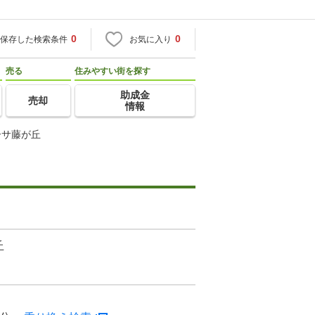
0
0
保存した検索条件
お気に入り
売る
住みやすい街を探す
助成金
売却
情報
ーサ藤が丘
丘