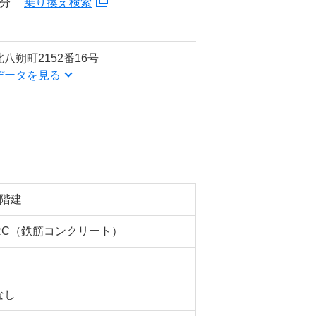
3分
乗り換え検索
朔町2152番16号
データを見る
6階建
RC（鉄筋コンクリート）
なし