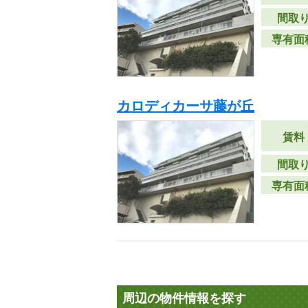
間取
専有面
カロディカーサ藤が丘
賃料
間取
専有面
周辺の物件情報を探す