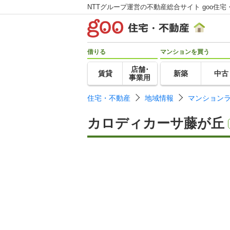
NTTグループ運営の不動産総合サイト goo住宅
借りる
マンションを買う
店舗･
賃貸
新築
中古
事業用
住宅・不動産
地域情報
マンション
カロディカーサ藤が丘