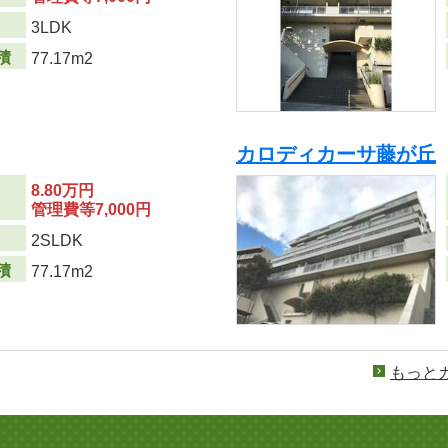
り
3LDK
積
77.17m2
カロディカーサ藤が丘
8.80万円
管理費等7,000円
り
2SLDK
積
77.17m2
もっと