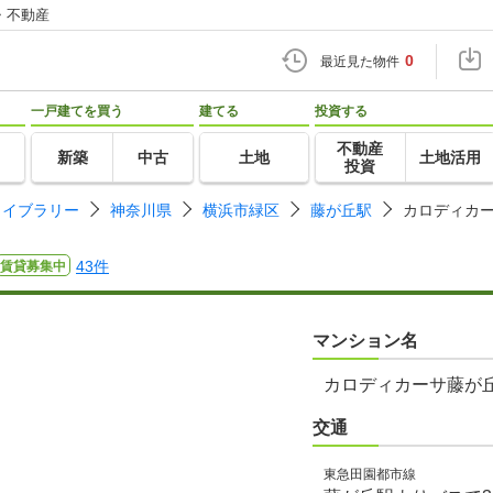
・不動産
0
最近見た物件
一戸建てを買う
建てる
投資する
不動産
新築
中古
土地
土地活用
投資
ライブラリー
神奈川県
横浜市緑区
藤が丘駅
カロディカ
43件
賃貸募集中
マンション名
カロディカーサ藤が
交通
東急田園都市線