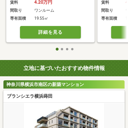
4.20万円
賃料
賃料
間取り
ワンルーム
間取り
専有面積
19.55㎡
専有面積
1
詳細を見る
立地に基づいたおすすめ物件情報
神奈川県横浜市南区の新築マンション
ブランシエラ横浜蒔田