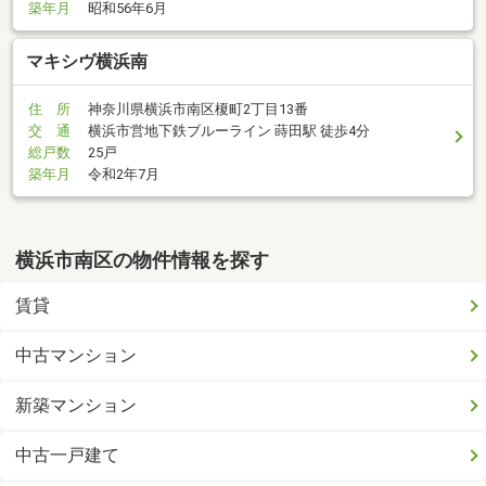
築年月
昭和56年6月
マキシヴ横浜南
住 所
神奈川県横浜市南区榎町2丁目13番
交 通
横浜市営地下鉄ブルーライン 蒔田駅 徒歩4分
総戸数
25戸
築年月
令和2年7月
横浜市南区の物件情報を探す
賃貸
中古マンション
新築マンション
中古一戸建て