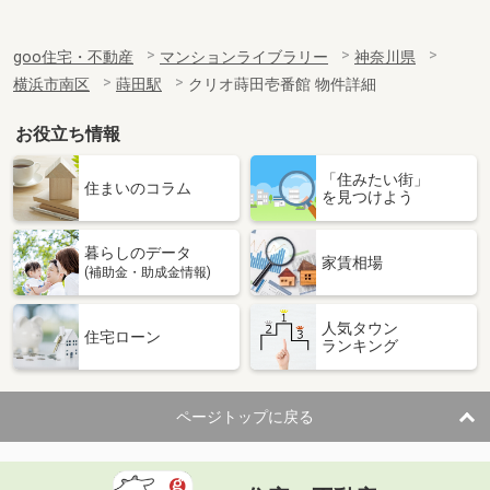
goo住宅・不動産
マンションライブラリー
神奈川県
横浜市南区
蒔田駅
クリオ蒔田壱番館 物件詳細
お役立ち情報
「住みたい街」
住まいのコラム
を見つけよう
暮らしのデータ
家賃相場
(補助金・助成金情報)
人気タウン
住宅ローン
ランキング
ページトップに戻る