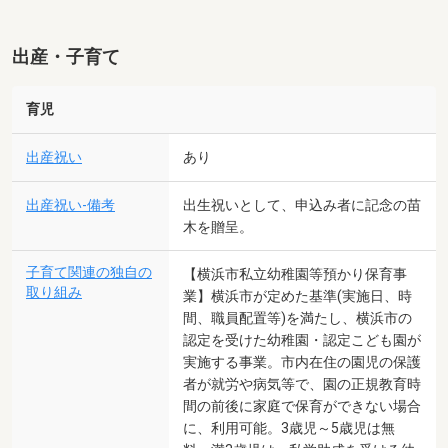
出産・子育て
育児
出産祝い
あり
出産祝い-備考
出生祝いとして、申込み者に記念の苗
木を贈呈。
子育て関連の独自の
【横浜市私立幼稚園等預かり保育事
取り組み
業】横浜市が定めた基準(実施日、時
間、職員配置等)を満たし、横浜市の
認定を受けた幼稚園・認定こども園が
実施する事業。市内在住の園児の保護
者が就労や病気等で、園の正規教育時
間の前後に家庭で保育ができない場合
に、利用可能。3歳児～5歳児は無