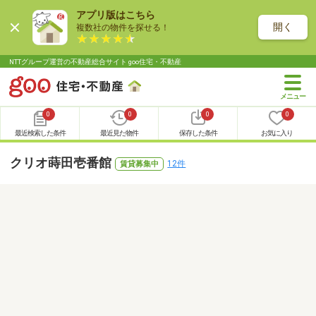
アプリ版はこちら
開く
複数社の物件を探せる！
NTTグループ運営の不動産総合サイト goo住宅・不動産
0
0
0
0
最近検索した条件
最近見た物件
保存した条件
お気に入り
クリオ蒔田壱番館
12件
賃貸募集中