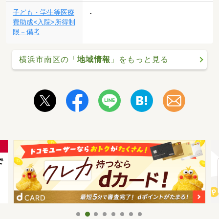
子ども・学生等医療
-
費助成<入院>所得制
限－備考
横浜市南区の「
地域情報
」をもっと見る