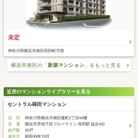
未定
神奈川県横浜市南区蒔田町字西
横浜市南区の「
新築マンション
」をもっと見る
近所のマンションライブラリーを見る
セントラル蒔田マンション
住 所
神奈川県横浜市南区榎町2丁目64番
交 通
横浜市営地下鉄ブルーライン 蒔田駅 徒歩4分
総戸数
30戸
築年月
昭和49年10月