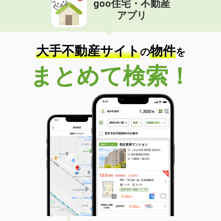
goo住宅・不動産
アプリ
大手不動産サイト
物件
の
を
まとめて検索！