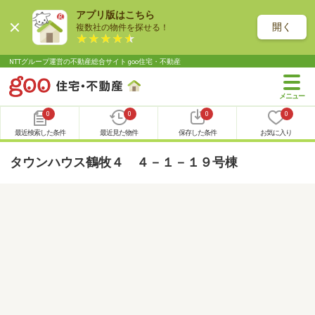
アプリ版はこちら
開く
複数社の物件を探せる！
NTTグループ運営の不動産総合サイト goo住宅・不動産
0
0
0
0
最近検索した条件
最近見た物件
保存した条件
お気に入り
タウンハウス鶴牧４ ４－１－１９号棟