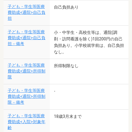
子ども・学生等医療
自己負担あり
費助成<通院>自己負
担
子ども・学生等医療
小・中学生・高校生等は、通院(調
費助成<通院>自己負
剤・訪問看護を除く)1回200円の自己
担－備考
負担あり。小学校就学前は、自己負担
なし。
子ども・学生等医療
所得制限なし
費助成<通院>所得制
限
子ども・学生等医療
-
費助成<通院>所得制
限－備考
子ども・学生等医療
18歳3月末まで
費助成<入院>対象年
齢