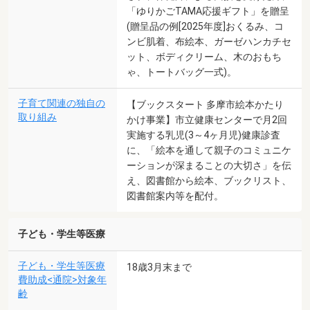
「ゆりかごTAMA応援ギフト」を贈呈
(贈呈品の例[2025年度]おくるみ、コ
ンビ肌着、布絵本、ガーゼハンカチセ
ット、ボディクリーム、木のおもち
ゃ、トートバッグ一式)。
子育て関連の独自の
【ブックスタート 多摩市絵本かたり
取り組み
かけ事業】市立健康センターで月2回
実施する乳児(3～4ヶ月児)健康診査
に、「絵本を通して親子のコミュニケ
ーションが深まることの大切さ」を伝
え、図書館から絵本、ブックリスト、
図書館案内等を配付。
子ども・学生等医療
子ども・学生等医療
18歳3月末まで
費助成<通院>対象年
齢