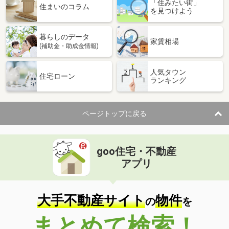
「住みたい街」
住まいのコラム
を見つけよう
暮らしのデータ
家賃相場
(補助金・助成金情報)
人気タウン
住宅ローン
ランキング
ページトップに戻る
goo住宅・不動産
アプリ
大手不動産サイト
物件
の
を
まとめて検索！