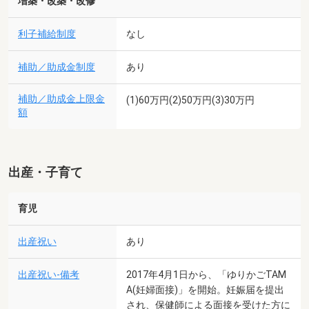
増築・改築・改修
利子補給制度
なし
補助／助成金制度
あり
補助／助成金上限金
(1)60万円(2)50万円(3)30万円
額
出産・子育て
育児
出産祝い
あり
出産祝い-備考
2017年4月1日から、「ゆりかごTAM
A(妊婦面接)」を開始。妊娠届を提出
され、保健師による面接を受けた方に