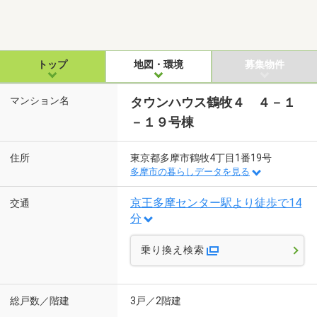
トップ
地図・環境
募集物件
マンション名
タウンハウス鶴牧４ ４－１
－１９号棟
住所
東京都多摩市鶴牧4丁目1番19号
多摩市の暮らしデータを見る
京王多摩センター駅より徒歩で14
交通
分
乗り換え検索
総戸数／階建
3戸／2階建