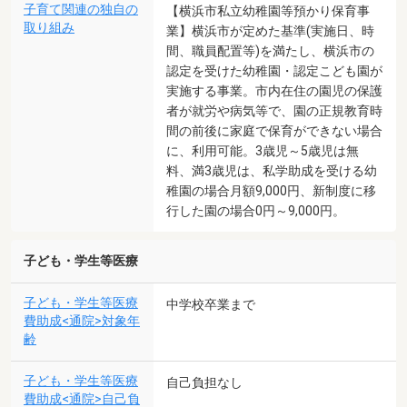
子育て関連の独自の
【横浜市私立幼稚園等預かり保育事
取り組み
業】横浜市が定めた基準(実施日、時
間、職員配置等)を満たし、横浜市の
認定を受けた幼稚園・認定こども園が
実施する事業。市内在住の園児の保護
者が就労や病気等で、園の正規教育時
間の前後に家庭で保育ができない場合
に、利用可能。3歳児～5歳児は無
料、満3歳児は、私学助成を受ける幼
稚園の場合月額9,000円、新制度に移
行した園の場合0円～9,000円。
子ども・学生等医療
子ども・学生等医療
中学校卒業まで
費助成<通院>対象年
齢
子ども・学生等医療
自己負担なし
費助成<通院>自己負