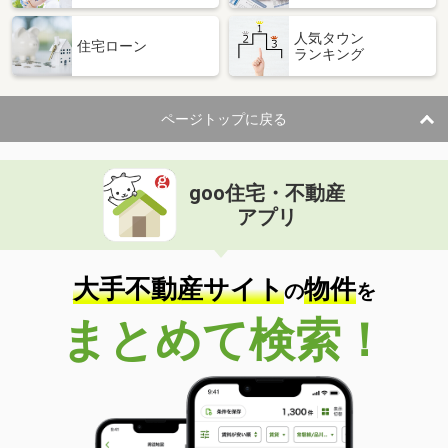
人気タウン
住宅ローン
ランキング
ページトップに戻る
goo住宅・不動産
アプリ
大手不動産サイト
物件
の
を
まとめて検索！