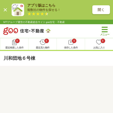
アプリ版はこちら
開く
複数社の物件を探せる！
NTTグループ運営の不動産総合サイト goo住宅・不動産
0
0
0
0
最近検索した条件
最近見た物件
保存した条件
お気に入り
川和団地６号棟