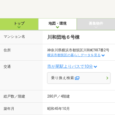
トップ
地図・環境
募集物件
マンション名
川和団地６号棟
住所
神奈川県横浜市都筑区川和町987番2号
横浜市都筑区の暮らしデータを見る
市が尾駅よりバスで10分
交通
乗り換え検索
総戸数／階建
280戸／4階建
築年月
昭和45年10月