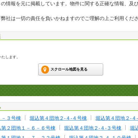
」の情報を元に掲載しています。物件に関する正確な情報、及
て弊社は一切の責任を負いかねますのでご理解の上ご利用くだ
報
いたします。
スクロール地図を見る
る
６－３号棟
堀込第４団地２-４-４号棟
堀込第４団地２-４
込第２団地１－６－６号棟
堀込第４団地２-４-３号棟
堀
込第１団地１－７－２２号棟
堀込第４団地２-４-１０号棟