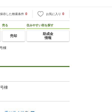
0
0
保存した検索条件
お気に入り
売る
住みやすい街を探す
助成金
売却
情報
１号棟
１号棟