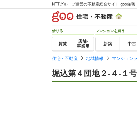
NTTグループ運営の不動産総合サイト goo住宅
借りる
マンションを買う
店舗･
賃貸
新築
中古
事業用
住宅・不動産
地域情報
マンション
堀込第４団地２-４-１