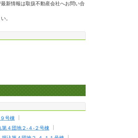
び最新情報は取扱不動産会社へお問い合
さい。
-９号棟
込第４団地２-４-２号棟
堀込第４団地２-４-１１号棟