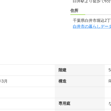
白井駅より徒歩で6
住所
千葉県白井市堀込2丁
白井市の暮らしデー
階建
年3月
構造
専用庭