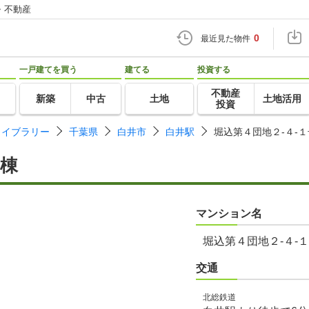
・不動産
0
最近見た物件
一戸建てを買う
建てる
投資する
不動産
新築
中古
土地
土地活用
投資
ライブラリー
千葉県
白井市
白井駅
堀込第４団地２-４-
号棟
マンション名
堀込第４団地２-４-
交通
北総鉄道