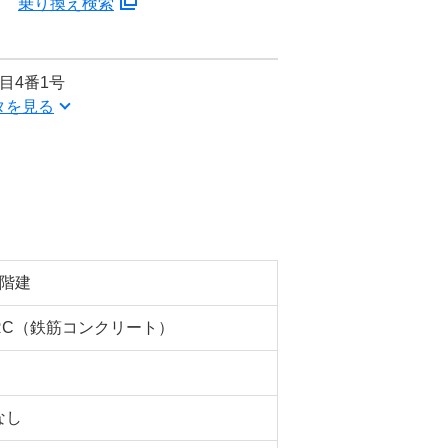
分
乗り換え検索
目4番1号
タを見る
5階建
RC（鉄筋コンクリート）
なし