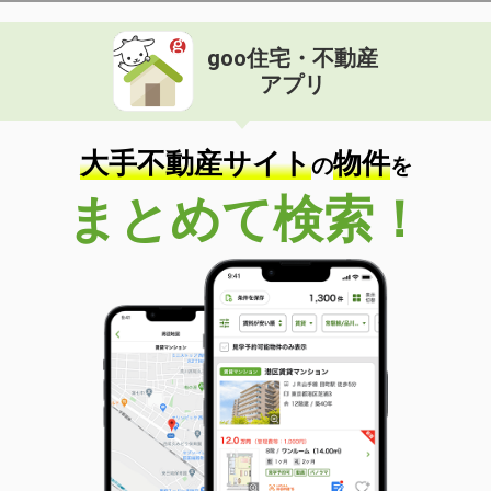
goo住宅・不動産
アプリ
大手不動産サイト
物件
の
を
まとめて検索！