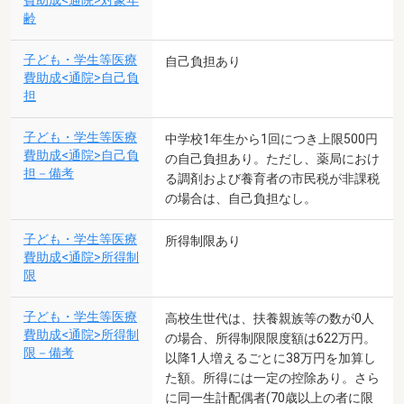
費助成<通院>対象年
齢
子ども・学生等医療
自己負担あり
費助成<通院>自己負
担
子ども・学生等医療
中学校1年生から1回につき上限500円
費助成<通院>自己負
の自己負担あり。ただし、薬局におけ
担－備考
る調剤および養育者の市民税が非課税
の場合は、自己負担なし。
子ども・学生等医療
所得制限あり
費助成<通院>所得制
限
子ども・学生等医療
高校生世代は、扶養親族等の数が0人
費助成<通院>所得制
の場合、所得制限限度額は622万円。
限－備考
以降1人増えるごとに38万円を加算し
た額。所得には一定の控除あり。さら
に同一生計配偶者(70歳以上の者に限