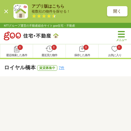
アプリ版はこちら
開く
複数社の物件を探せる！
NTTグループ運営の不動産総合サイト goo住宅・不動産
0
0
0
0
最近検索した条件
最近見た物件
保存した条件
お気に入り
ロイヤル橋本
7件
賃貸募集中