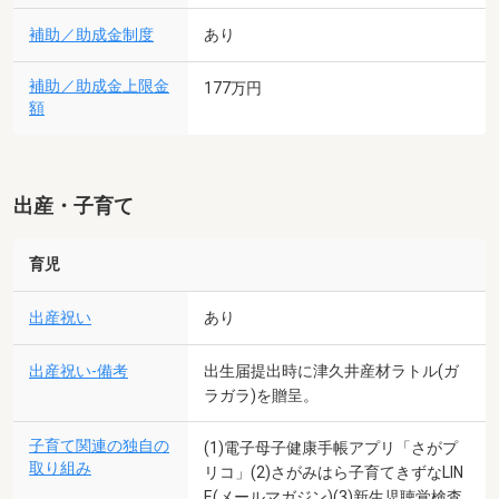
補助／助成金制度
あり
補助／助成金上限金
177万円
額
出産・子育て
育児
出産祝い
あり
出産祝い-備考
出生届提出時に津久井産材ラトル(ガ
ラガラ)を贈呈。
子育て関連の独自の
(1)電子母子健康手帳アプリ「さがプ
取り組み
リコ」(2)さがみはら子育てきずなLIN
E(メールマガジン)(3)新生児聴覚検査