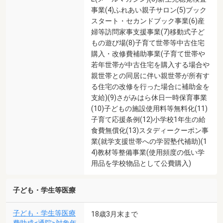
事業(4)ふれあい親子サロン(5)ブック
スタート・セカンドブック事業(6)産
婦等訪問家事支援事業(7)移動式子ど
もの遊び場(8)子育て世帯等中古住宅
購入・改修費補助事業(子育て世帯や
若年世帯が中古住宅を購入する場合や
親世帯との同居に伴い親世帯が所有す
る住宅の改修を行った場合に補助金を
支給)(9)さがみはら休日一時保育事業
(10)子どもの施設使用料等無料化(11)
子育て応援条例(12)小学校1年生の給
食費無償化(13)スタディークーポン事
業(就学支援世帯への学習塾代補助)(1
4)教材等整備事業(使用頻度の低い学
用品を学校物品として公費購入)
子ども・学生等医療
子ども・学生等医療
18歳3月末まで