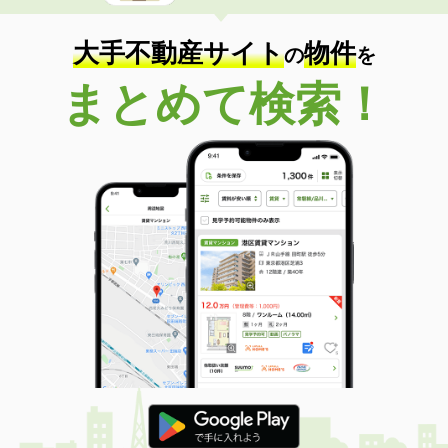
大手不動産サイト
物件
の
を
まとめて検索！