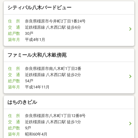
シティパル八木バードビュー
住 所
奈良県橿原市今井町2丁目1番24号
交 通
近鉄橿原線 八木西口駅 徒歩6分
総戸数
30戸
築年月
平成4年1月
ファミール大和八木畝傍苑
住 所
奈良県橿原市南八木町1丁目2番
交 通
近鉄橿原線 八木西口駅 徒歩2分
総戸数
54戸
築年月
平成14年11月
はちのきビル
住 所
奈良県橿原市八木町1丁目12番8号
交 通
近鉄橿原線 八木西口駅 徒歩1分
総戸数
9戸
築年月
昭和60年4月