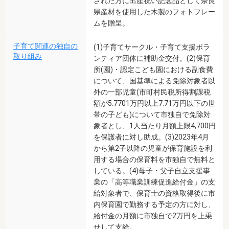
された方に出産祝い記念品として奈良
県産材を使用した木製のフォトフレー
ムを贈呈。
子育て関連の独自の
(1)子育てサークル・子育て支援ボラ
取り組み
ンティア団体に補助金交付。(2)保育
所(園)・認定こども園における副食費
について、国基準による免除対象者以
外の一部児童(市町村民税所得割課税
額が5.7701万円以上7.71万円以下の世
帯の子ども)について市独自で免除対
象者とし、1人当たり月額上限4,700円
を保護者に対し助成。(3)2023年4月
から第2子以降の児童が保育施設を利
用する場合の保育料を市独自で無料と
している。(4)母子・父子自立支援事
業の「高等職業訓練促進給付金」の支
給対象者で、保育士の資格取得後に市
内保育園で勤務する予定の方に対し、
給付金の月額に市独自で2万円を上乗
せして支給。