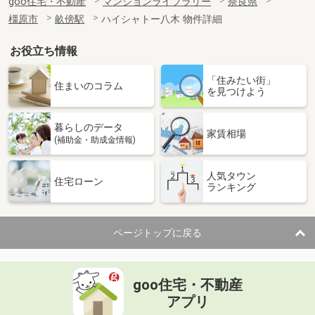
goo住宅・不動産
マンションライブラリー
奈良県
橿原市
畝傍駅
ハイシャトー八木 物件詳細
お役立ち情報
「住みたい街」
住まいのコラム
を見つけよう
暮らしのデータ
家賃相場
(補助金・助成金情報)
人気タウン
住宅ローン
ランキング
ページトップに戻る
goo住宅・不動産
アプリ