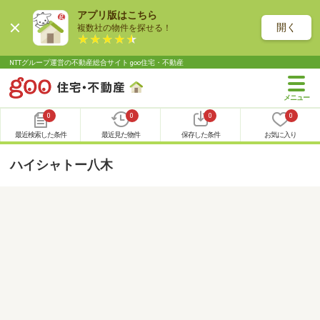
アプリ版はこちら
開く
複数社の物件を探せる！
NTTグループ運営の不動産総合サイト goo住宅・不動産
0
0
0
0
最近検索した条件
最近見た物件
保存した条件
お気に入り
ハイシャトー八木