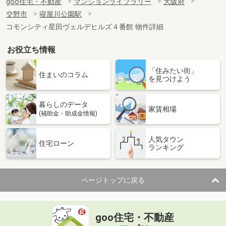
goo住宅・不動産
マンションライブラリー
大阪府
交野市
寝屋川公園駅
コモンシティ星田ヴェルデヒルズ４番館 物件詳細
お役立ち情報
「住みたい街」
住まいのコラム
を見つけよう
暮らしのデータ
家賃相場
(補助金・助成金情報)
人気タウン
住宅ローン
ランキング
ページトップに戻る
goo住宅・不動産