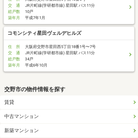
交 通
JR片町線(学研都市線) 星田駅 バス11分
総戸数
10戸
築年月
平成7年1月
コモンシティ星田ヴェルデヒルズ
住 所
大阪府交野市星田西5丁目18番1号〜7号
交 通
JR片町線(学研都市線) 星田駅 バス11分
総戸数
34戸
築年月
平成6年10月
交野市の物件情報を探す
賃貸
中古マンション
新築マンション