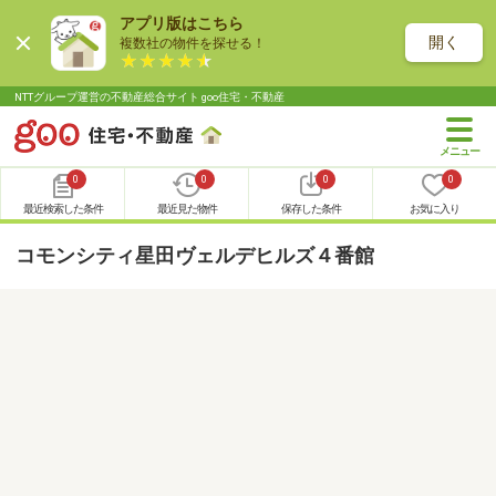
アプリ版はこちら
開く
複数社の物件を探せる！
NTTグループ運営の不動産総合サイト goo住宅・不動産
0
0
0
0
最近検索した条件
最近見た物件
保存した条件
お気に入り
コモンシティ星田ヴェルデヒルズ４番館