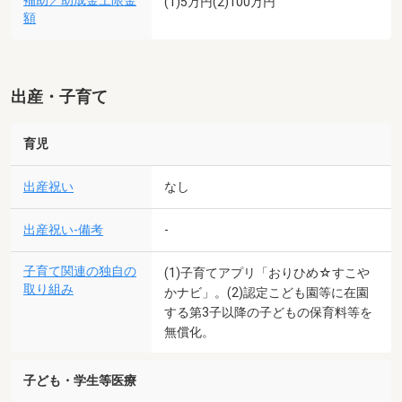
補助／助成金上限金
(1)5万円(2)100万円
額
出産・子育て
育児
出産祝い
なし
出産祝い-備考
-
子育て関連の独自の
(1)子育てアプリ「おりひめ☆すこや
取り組み
かナビ」。(2)認定こども園等に在園
する第3子以降の子どもの保育料等を
無償化。
子ども・学生等医療