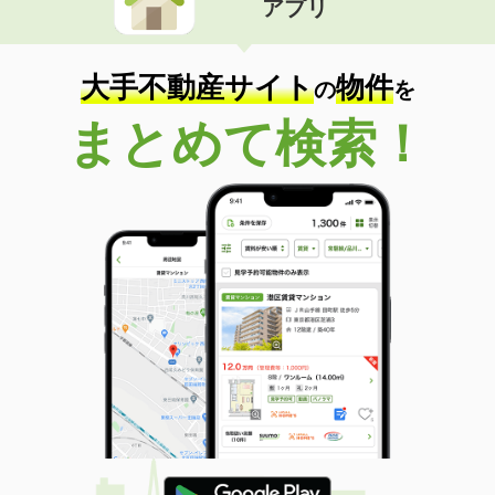
アプリ
大手不動産サイト
物件
の
を
まとめて検索！