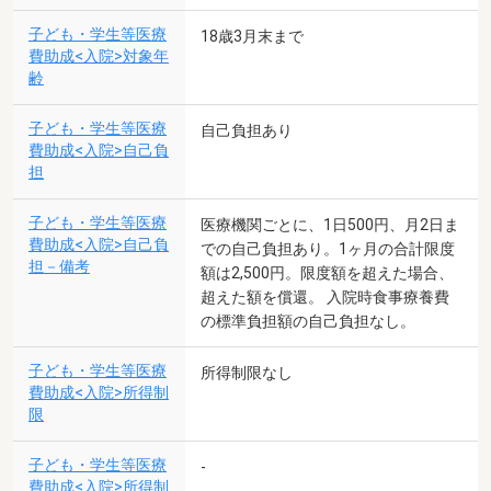
子ども・学生等医療
18歳3月末まで
費助成<入院>対象年
齢
子ども・学生等医療
自己負担あり
費助成<入院>自己負
担
子ども・学生等医療
医療機関ごとに、1日500円、月2日ま
費助成<入院>自己負
での自己負担あり。1ヶ月の合計限度
担－備考
額は2,500円。限度額を超えた場合、
超えた額を償還。 入院時食事療養費
の標準負担額の自己負担なし。
子ども・学生等医療
所得制限なし
費助成<入院>所得制
限
子ども・学生等医療
-
費助成<入院>所得制