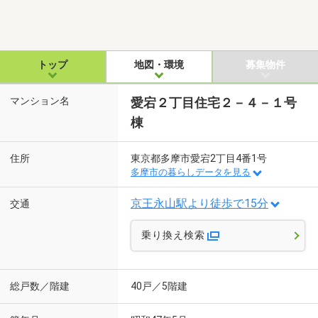
トップ
地図・環境
募集物件
マンション名
愛宕２丁目住宅２－４－１号
棟
住所
東京都多摩市愛宕2丁目4番1号
多摩市の暮らしデータを見る
京王永山駅より徒歩で15分
交通
乗り換え検索
総戸数／階建
40戸／5階建