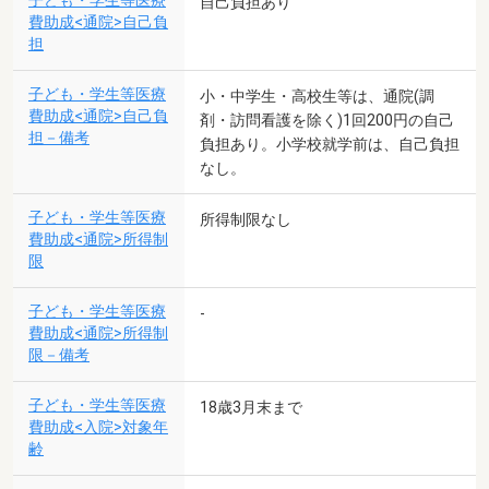
子ども・学生等医療
自己負担あり
費助成<通院>自己負
担
子ども・学生等医療
小・中学生・高校生等は、通院(調
費助成<通院>自己負
剤・訪問看護を除く)1回200円の自己
担－備考
負担あり。小学校就学前は、自己負担
なし。
子ども・学生等医療
所得制限なし
費助成<通院>所得制
限
子ども・学生等医療
-
費助成<通院>所得制
限－備考
子ども・学生等医療
18歳3月末まで
費助成<入院>対象年
齢