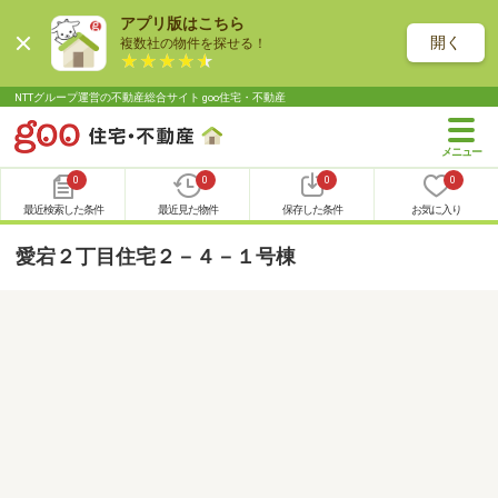
アプリ版はこちら
開く
複数社の物件を探せる！
NTTグループ運営の不動産総合サイト goo住宅・不動産
0
0
0
0
最近検索した条件
最近見た物件
保存した条件
お気に入り
愛宕２丁目住宅２－４－１号棟