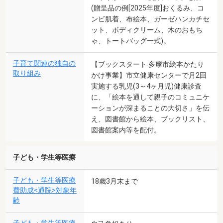
(贈呈品の例[2025年度]おくるみ、コ
ンビ肌着、布絵本、ガーゼハンカチセ
ット、ボディクリーム、木のおもち
ゃ、トートバッグ一式)。
子育て関連の独自の
【ブックスタート 多摩市絵本かたり
取り組み
かけ事業】市立健康センターで月2回
実施する乳児(3～4ヶ月児)健康診査
に、「絵本を通して親子のコミュニケ
ーションが深まることの大切さ」を伝
え、図書館から絵本、ブックリスト、
図書館案内等を配付。
子ども・学生等医療
子ども・学生等医療
18歳3月末まで
費助成<通院>対象年
齢