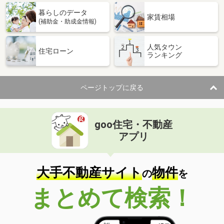
暮らしのデータ
家賃相場
(補助金・助成金情報)
人気タウン
住宅ローン
ランキング
ページトップに戻る
goo住宅・不動産
アプリ
大手不動産サイト
物件
の
を
まとめて検索！