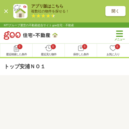
アプリ版はこちら
開く
複数社の物件を探せる！
NTTグループ運営の不動産総合サイト goo住宅・不動産
0
0
0
0
最近検索した条件
最近見た物件
保存した条件
お気に入り
トップ安浦ＮＯ１