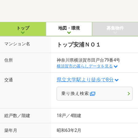
トップ
地図・環境
募集物件
マンション名
トップ安浦ＮＯ１
住所
神奈川県横須賀市田戸台79番4号
横須賀市の暮らしデータを見る
県立大学駅より徒歩で8分
交通
乗り換え検索
総戸数／階建
18戸／4階建
築年月
昭和63年2月