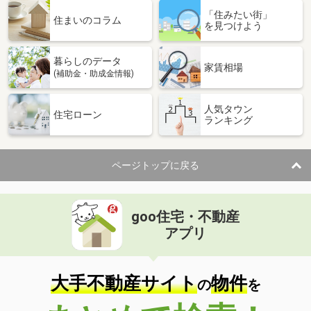
「住みたい街」
住まいのコラム
を見つけよう
暮らしのデータ
家賃相場
(補助金・助成金情報)
人気タウン
住宅ローン
ランキング
ページトップに戻る
goo住宅・不動産
アプリ
大手不動産サイト
物件
の
を