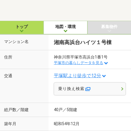
トップ
地図・環境
募集物件
マンション名
湘南高浜台ハイツ１号棟
住所
神奈川県平塚市高浜台1番1号
平塚市の暮らしデータを見る
平塚駅より徒歩で12分
交通
乗り換え検索
総戸数／階建
40戸／5階建
築年月
昭和54年12月