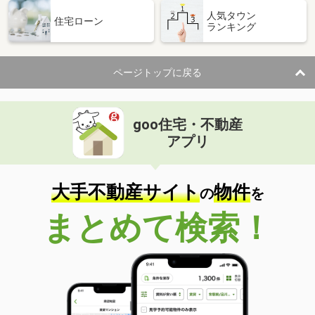
人気タウン
住宅ローン
ランキング
ページトップに戻る
goo住宅・不動産
アプリ
大手不動産サイト
物件
の
を
まとめて検索！