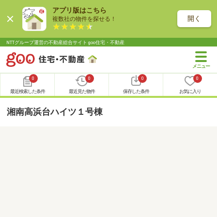
アプリ版はこちら
開く
複数社の物件を探せる！
NTTグループ運営の不動産総合サイト goo住宅・不動産
0
0
0
0
最近検索した条件
最近見た物件
保存した条件
お気に入り
湘南高浜台ハイツ１号棟