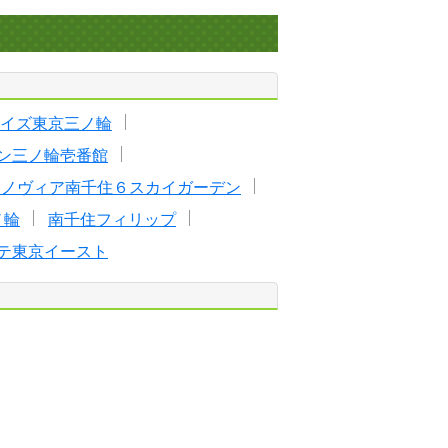
イズ東京三ノ輪
ン三ノ輪壱番館
ェノヴィア南千住６スカイガーデン
ノ輪
南千住フィリップ
テ東京イースト