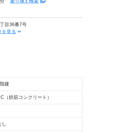
8分
乗り換え検索
丁目36番7号
タを見る
7階建
RC（鉄筋コンクリート）
なし