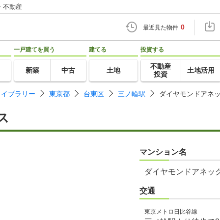
・不動産
0
最近見た物件
一戸建てを買う
建てる
投資する
不動産
新築
中古
土地
土地活用
投資
ライブラリー
東京都
台東区
三ノ輪駅
ダイヤモンドアネ
ス
マンション名
ダイヤモンドアネッ
交通
東京メトロ日比谷線