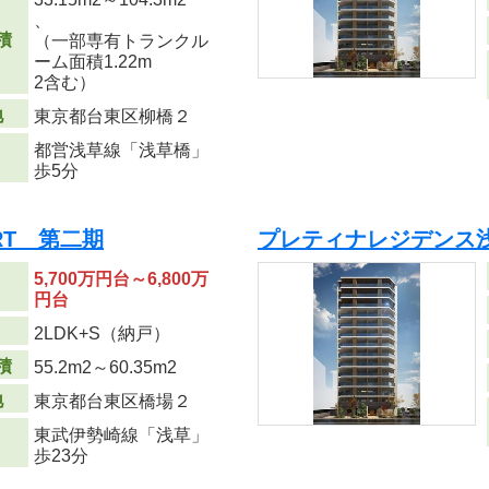
、
積
（一部専有トランクル
ーム面積1.22m
2
含む）
地
東京都台東区柳橋２
都営浅草線「浅草橋」
歩5分
URT 第二期
プレティナレジデンス浅
5,700万円台～6,800万
円台
り
2LDK+S（納戸）
積
55.2m
2
～60.35m
2
地
東京都台東区橋場２
東武伊勢崎線「浅草」
歩23分