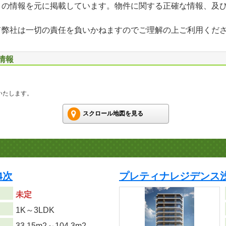
」の情報を元に掲載しています。物件に関する正確な情報、及
て弊社は一切の責任を負いかねますのでご理解の上ご利用くだ
情報
いたします。
スクロール地図を見る
4次
プレティナレジデンス浅
未定
り
1K～3LDK
33.15m
2
～104.3m
2