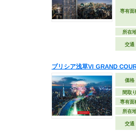
専有面
所在
交通
ブリシア浅草VI GRAND CO
価格
間取
専有面
所在
交通