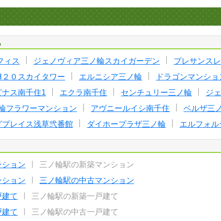
る
フィス
ジェノヴィア三ノ輪スカイガーデン
プレサンスレ
H２０スカイタワー
エルニシア三ノ輪
ドラゴンマンショ
ピナス南千住1
エクラ南千住
センチュリー三ノ輪
ジ
輪フラワーマンション
アヴニールイシ南千住
ベルザ三
グプレイス浅草弐番館
ダイホープラザ三ノ輪
エルフォル
ンション
三ノ輪駅の新築マンション
ンション
三ノ輪駅の中古マンション
戸建て
三ノ輪駅の新築一戸建て
戸建て
三ノ輪駅の中古一戸建て