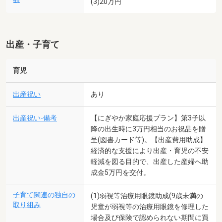
(3)20万円
出産・子育て
育児
出産祝い
あり
出産祝い-備考
【にぎやか家庭応援プラン】第3子以
降の出生時に3万円相当のお祝品を贈
呈(図書カード等)。【出産費用助成】
経済的な支援により出産・育児の不安
軽減を図る目的で、出産した産婦へ助
成金5万円を交付。
子育て関連の独自の
(1)弱視等治療用眼鏡助成(9歳未満の
取り組み
児童が弱視等の治療用眼鏡を修理した
場合及び保険で認められない期間に買