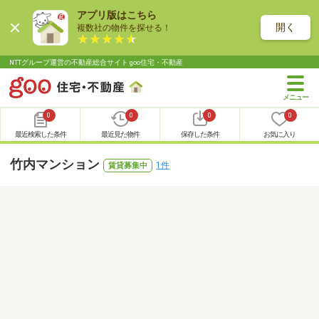
アプリ版はこちら
開く
複数社の物件を探せる！
NTTグループ運営の不動産総合サイト goo住宅・不動産
0
0
0
0
最近検索した条件
最近見た物件
保存した条件
お気に入り
竹内マンション
1件
賃貸募集中