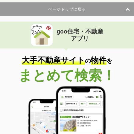
ページトップに戻る
goo住宅・不動産
アプリ
大手不動産サイト
物件
の
を
まとめて検索！