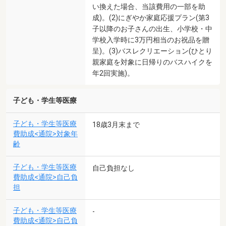
い換えた場合、当該費用の一部を助
成)。(2)にぎやか家庭応援プラン(第3
子以降のお子さんの出生、小学校・中
学校入学時に3万円相当のお祝品を贈
呈)。(3)バスレクリエーション(ひとり
親家庭を対象に日帰りのバスハイクを
年2回実施)。
子ども・学生等医療
子ども・学生等医療
18歳3月末まで
費助成<通院>対象年
齢
子ども・学生等医療
自己負担なし
費助成<通院>自己負
担
子ども・学生等医療
-
費助成<通院>自己負