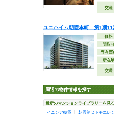
交通
ユニハイム朝霞本町 第1期11
価格
間取
専有面
所在
交通
周辺の物件情報を探す
近所のマンションライブラリーを見
イニシア朝霞
朝霞第２トモエレ