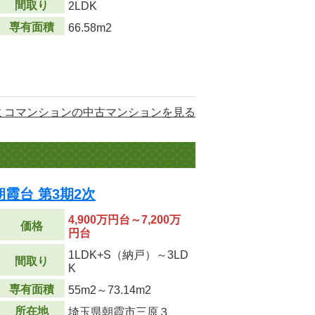
間取り
2LDK
専有面積
66.58m2
ミコマンションの中古マンションを見る
霞台 第3期2次
4,900万円台～7,200万
価格
円台
1LDK+S（納戸）～3LD
間取り
K
専有面積
55m
2
～73.14m
2
所在地
埼玉県朝霞市三原３