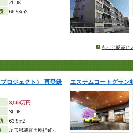
り
2LDK
積
66.58m2
もっと朝霞ヒ
プロジェクト） 再登録
エステムコートグラン朝
3,568万円
り
3LDK
積
63.8m
2
地
埼玉県朝霞市膝折町４