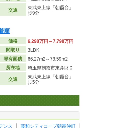
東武東上線「朝霞台」
交通
歩9分
着順
価格
6,298万円～7,798万円
間取り
3LDK
専有面積
66.27m
2
～73.59m
2
所在地
埼玉県朝霞市東弁財２
東武東上線「朝霞台」
交通
歩5分
デンス
藤和シティコープ朝霞仲町