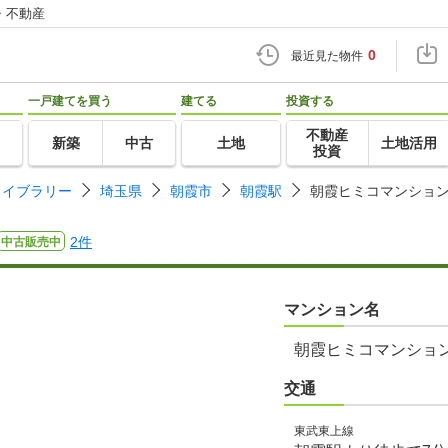
・不動産
0
最近見た物件
一戸建てを買う
建てる
投資する
不動産
新築
中古
土地
土地活用
投資
ライブラリー
埼玉県
朝霞市
朝霞駅
朝霞ヒミコマンショ
2件
中古販売中
マンション名
朝霞ヒミコマンショ
交通
東武東上線