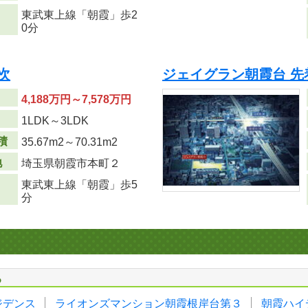
東武東上線「朝霞」歩2
0分
次
ジェイグラン朝霞台 先
4,188万円～7,578万円
り
1LDK～3LDK
積
35.67m
2
～70.31m
2
地
埼玉県朝霞市本町２
東武東上線「朝霞」歩5
分
る
ジデンス
ライオンズマンション朝霞根岸台第３
朝霞ハイ