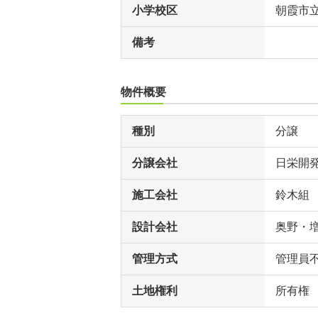
小学校区
朝霞市
備考
物件概要
種別
分譲
分譲会社
日栄開
施工会社
鈴木組
設計会社
奥野・
管理方式
管理員
土地権利
所有権