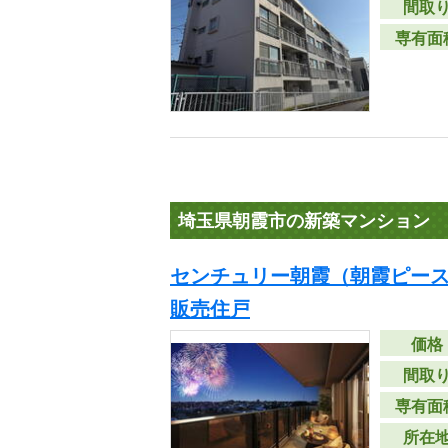
間取
専有面
埼玉県朝霞市の新築マンション
センチュリー朝霞（朝霞ピース
販売住戸
価格
間取
専有面
所在