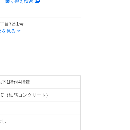
分
乗り換え検索
丁目7番1号
タを見る
地下1階付4階建
RC（鉄筋コンクリート）
なし