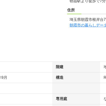
朝霞駅より徒歩で7
住所
埼玉県朝霞市根岸台7
朝霞市の暮らしデー
階建
年9月
構造
専用庭