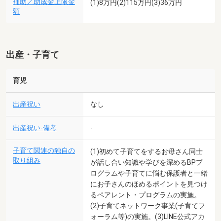
補助／助成金上限金
(1)8万円(2)115万円(3)36万円
額
出産・子育て
育児
出産祝い
なし
出産祝い-備考
-
子育て関連の独自の
(1)初めて子育てをするお母さん同士
取り組み
が話し合い知識や学びを深めるBPプ
ログラムや子育てに悩む保護者と一緒
にお子さんのほめるポイントを見つけ
るペアレント・プログラムの実施。
(2)子育てネットワーク事業(子育てフ
ォーラム等)の実施。(3)LINE公式アカ