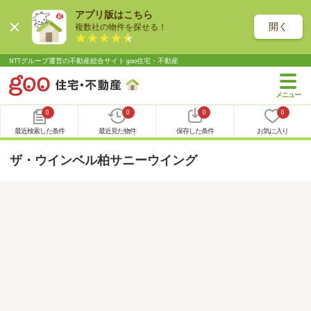
アプリ版はこちら
開く
複数社の物件を探せる！
NTTグループ運営の不動産総合サイト goo住宅・不動産
0
0
0
0
最近検索した条件
最近見た物件
保存した条件
お気に入り
ザ・ウインベル柏サニーウイング