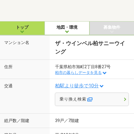
トップ
地図・環境
募集物件
マンション名
ザ・ウインベル柏サニーウイ
ング
住所
千葉県柏市旭町2丁目8番27号
柏市の暮らしデータを見る
柏駅より徒歩で10分
交通
乗り換え検索
総戸数／階建
39戸／7階建