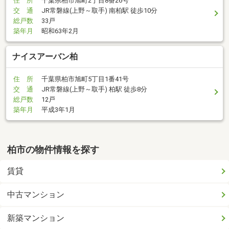
住 所
千葉県柏市旭町2丁目8番26号
交 通
JR常磐線(上野～取手) 南柏駅 徒歩10分
総戸数
33戸
築年月
昭和63年2月
ナイスアーバン柏
住 所
千葉県柏市旭町5丁目1番41号
交 通
JR常磐線(上野～取手) 柏駅 徒歩8分
総戸数
12戸
築年月
平成3年1月
柏市の物件情報を探す
賃貸
中古マンション
新築マンション