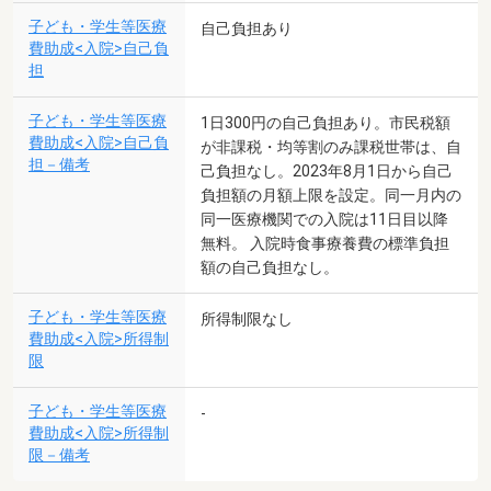
子ども・学生等医療
自己負担あり
費助成<入院>自己負
担
子ども・学生等医療
1日300円の自己負担あり。市民税額
費助成<入院>自己負
が非課税・均等割のみ課税世帯は、自
担－備考
己負担なし。2023年8月1日から自己
負担額の月額上限を設定。同一月内の
同一医療機関での入院は11日目以降
無料。 入院時食事療養費の標準負担
額の自己負担なし。
子ども・学生等医療
所得制限なし
費助成<入院>所得制
限
子ども・学生等医療
-
費助成<入院>所得制
限－備考