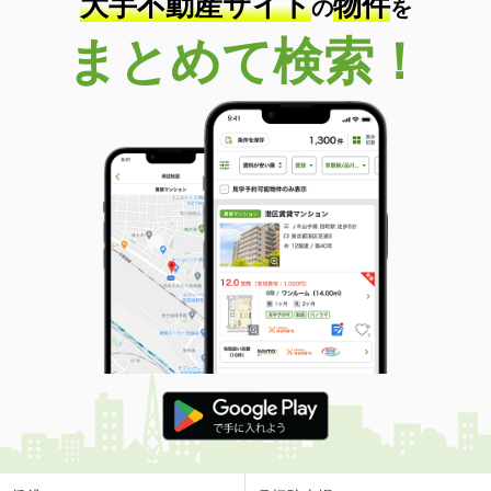
大手不動産サイト
物件
の
を
まとめて検索！