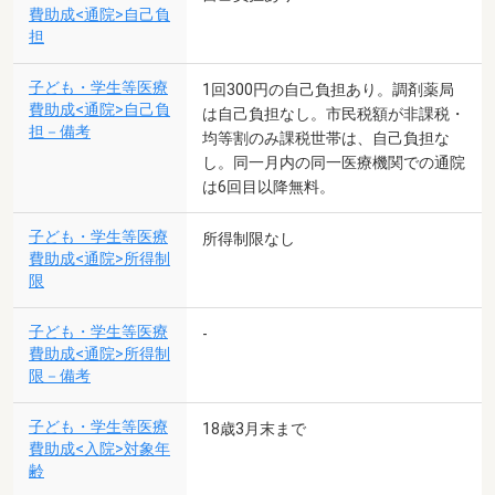
費助成<通院>自己負
担
子ども・学生等医療
1回300円の自己負担あり。調剤薬局
費助成<通院>自己負
は自己負担なし。市民税額が非課税・
担－備考
均等割のみ課税世帯は、自己負担な
し。同一月内の同一医療機関での通院
は6回目以降無料。
子ども・学生等医療
所得制限なし
費助成<通院>所得制
限
子ども・学生等医療
-
費助成<通院>所得制
限－備考
子ども・学生等医療
18歳3月末まで
費助成<入院>対象年
齢