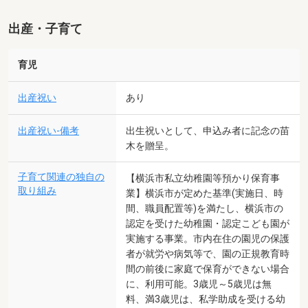
出産・子育て
育児
出産祝い
あり
出産祝い-備考
出生祝いとして、申込み者に記念の苗
木を贈呈。
子育て関連の独自の
【横浜市私立幼稚園等預かり保育事
取り組み
業】横浜市が定めた基準(実施日、時
間、職員配置等)を満たし、横浜市の
認定を受けた幼稚園・認定こども園が
実施する事業。市内在住の園児の保護
者が就労や病気等で、園の正規教育時
間の前後に家庭で保育ができない場合
に、利用可能。3歳児～5歳児は無
料、満3歳児は、私学助成を受ける幼