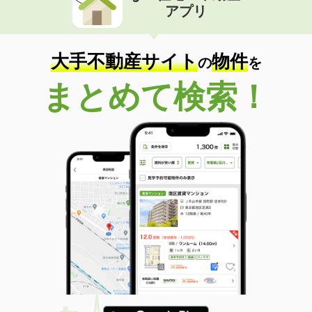
アプリ
大手不動産サイト
物件
の
を
まとめて検索！