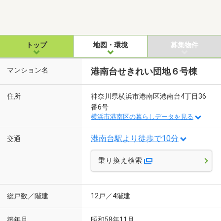
トップ
地図・環境
募集物件
マンション名
港南台せきれい団地６号棟
住所
神奈川県横浜市港南区港南台4丁目36
番6号
横浜市港南区の暮らしデータを見る
港南台駅より徒歩で10分
交通
乗り換え検索
総戸数／階建
12戸／4階建
築年月
昭和58年11月