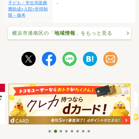
子ども・学生等医療
-
費助成<入院>所得制
限－備考
横浜市港南区の「
地域情報
」をもっと見る