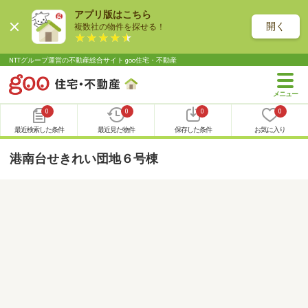
アプリ版はこちら
開く
複数社の物件を探せる！
NTTグループ運営の不動産総合サイト goo住宅・不動産
0
0
0
0
最近検索した条件
最近見た物件
保存した条件
お気に入り
港南台せきれい団地６号棟