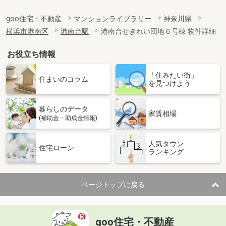
goo住宅・不動産
マンションライブラリー
神奈川県
横浜市港南区
港南台駅
港南台せきれい団地６号棟 物件詳細
お役立ち情報
「住みたい街」
住まいのコラム
を見つけよう
暮らしのデータ
家賃相場
(補助金・助成金情報)
人気タウン
住宅ローン
ランキング
ページトップに戻る
goo住宅・不動産