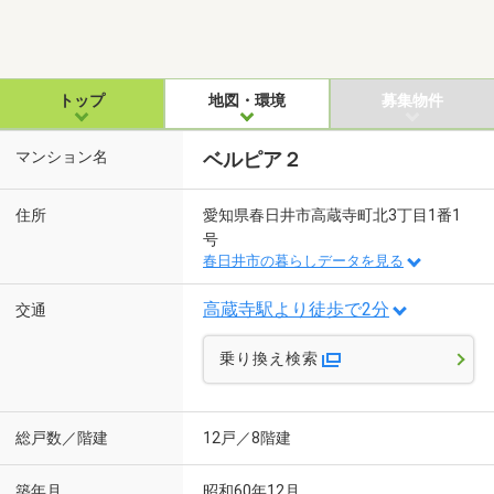
トップ
地図・環境
募集物件
マンション名
ベルピア２
住所
愛知県春日井市高蔵寺町北3丁目1番1
号
春日井市の暮らしデータを見る
高蔵寺駅より徒歩で2分
交通
乗り換え検索
総戸数／階建
12戸／8階建
築年月
昭和60年12月