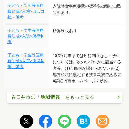
子ども・学生等医療
入院時食事療養費の標準負担額の自己
費助成<入院>自己負
負担あり。
担－備考
子ども・学生等医療
所得制限あり
費助成<入院>所得制
限
子ども・学生等医療
18歳3月末までは所得制限なし。学生
費助成<入院>所得制
については、次のいずれかに該当する
限－備考
者等。(1)市民税が課せられない者(2)
地方税法に規定する扶養親族である者
※詳細は市ホームページを参照。
春日井市の「
地域情報
」をもっと見る