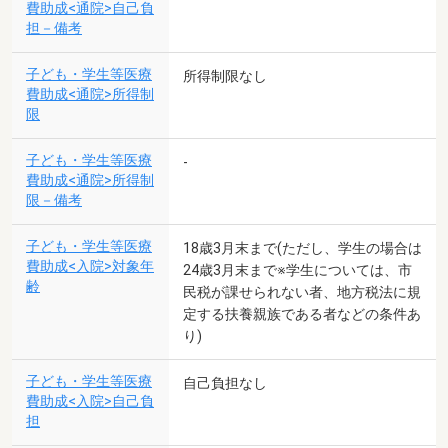
費助成<通院>自己負
担－備考
子ども・学生等医療
所得制限なし
費助成<通院>所得制
限
子ども・学生等医療
-
費助成<通院>所得制
限－備考
子ども・学生等医療
18歳3月末まで(ただし、学生の場合は
費助成<入院>対象年
24歳3月末まで※学生については、市
齢
民税が課せられない者、地方税法に規
定する扶養親族である者などの条件あ
り)
子ども・学生等医療
自己負担なし
費助成<入院>自己負
担