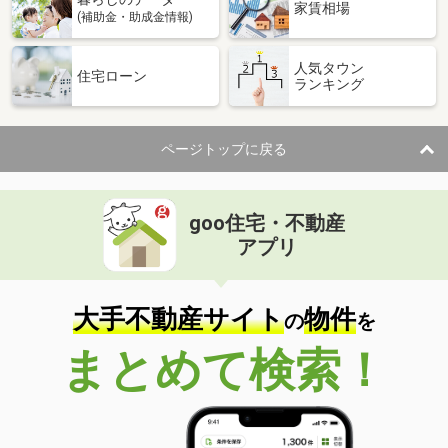
家賃相場
(補助金・助成金情報)
人気タウン
住宅ローン
ランキング
ページトップに戻る
goo住宅・不動産
アプリ
大手不動産サイト
物件
の
を
まとめて検索！