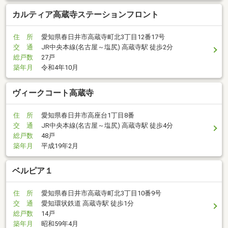
カルティア高蔵寺ステーションフロント
住 所
愛知県春日井市高蔵寺町北3丁目12番17号
交 通
JR中央本線(名古屋～塩尻) 高蔵寺駅 徒歩2分
総戸数
27戸
築年月
令和4年10月
ヴィークコート高蔵寺
住 所
愛知県春日井市高座台1丁目8番
交 通
JR中央本線(名古屋～塩尻) 高蔵寺駅 徒歩4分
総戸数
48戸
築年月
平成19年2月
ベルピア１
住 所
愛知県春日井市高蔵寺町北3丁目10番9号
交 通
愛知環状鉄道 高蔵寺駅 徒歩1分
総戸数
14戸
築年月
昭和59年4月