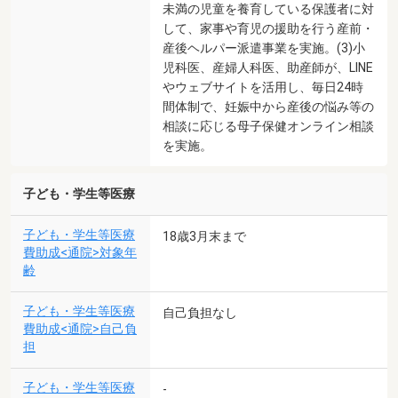
未満の児童を養育している保護者に対
して、家事や育児の援助を行う産前・
産後ヘルパー派遣事業を実施。(3)小
児科医、産婦人科医、助産師が、LINE
やウェブサイトを活用し、毎日24時
間体制で、妊娠中から産後の悩み等の
相談に応じる母子保健オンライン相談
を実施。
子ども・学生等医療
子ども・学生等医療
18歳3月末まで
費助成<通院>対象年
齢
子ども・学生等医療
自己負担なし
費助成<通院>自己負
担
子ども・学生等医療
-