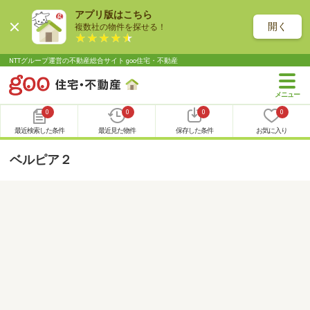
アプリ版はこちら
開く
複数社の物件を探せる！
NTTグループ運営の不動産総合サイト goo住宅・不動産
0
0
0
0
最近検索した条件
最近見た物件
保存した条件
お気に入り
ベルピア２