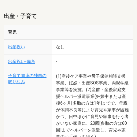
出産・子育て
育児
出産祝い
なし
出産祝い-備考
-
子育て関連の独自の
(1)産後ケア事業や母子保健相談支援
取り組み
事業、妊娠・出産SOS事業、両親学級
事業等を実施。(2)産前・産後家庭支
援ヘルパー派遣事業(妊娠中または産
後6ヶ月[多胎の方は1年]までで、母親
が体調不良等により育児や家事が困難
かつ、日中ほかに育児や家事を行う者
がいない家庭に、20回[多胎の方は60
回]までヘルパーを派遣し、育児や家
事のお手伝いを行う)。