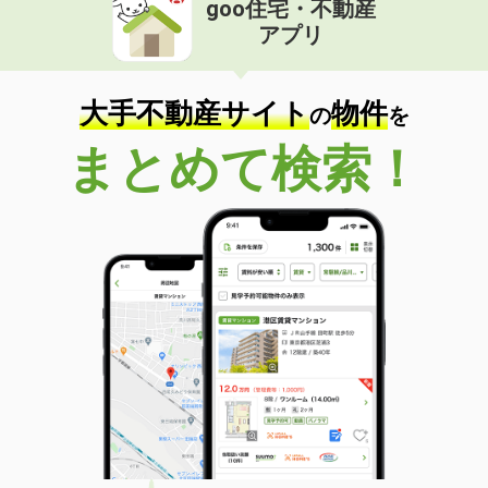
goo住宅・不動産
アプリ
大手不動産サイト
物件
の
を
まとめて検索！