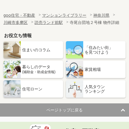
goo住宅・不動産
マンションライブラリー
神奈川県
川崎市多摩区
読売ランド前駅
寺尾台団地２号棟 物件詳細
お役立ち情報
「住みたい街」
住まいのコラム
を見つけよう
暮らしのデータ
家賃相場
(補助金・助成金情報)
人気タウン
住宅ローン
ランキング
ページトップに戻る