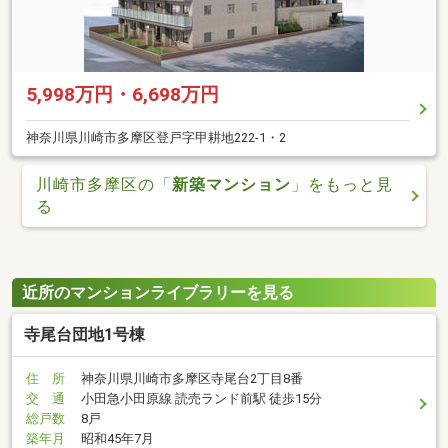
5,998万円・6,698万円
神奈川県川崎市多摩区登戸字甲耕地222-1・2
川崎市多摩区の「
新築マンション
」をもっと見
る
近所のマンションライブラリーを見る
寺尾台団地1号棟
住 所
神奈川県川崎市多摩区寺尾台2丁目8番
交 通
小田急小田原線 読売ランド前駅 徒歩15分
総戸数
8戸
築年月
昭和45年7月