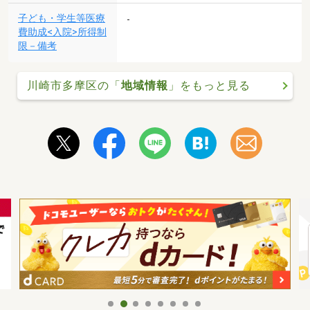
子ども・学生等医療
-
費助成<入院>所得制
限－備考
川崎市多摩区の「
地域情報
」をもっと見る