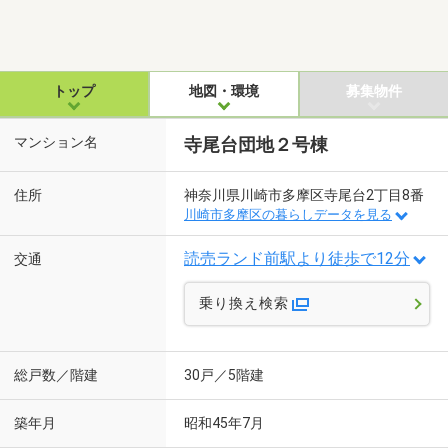
トップ
地図・環境
募集物件
マンション名
寺尾台団地２号棟
住所
神奈川県川崎市多摩区寺尾台2丁目8番
川崎市多摩区の暮らしデータを見る
読売ランド前駅より徒歩で12分
交通
乗り換え検索
総戸数／階建
30戸／5階建
築年月
昭和45年7月