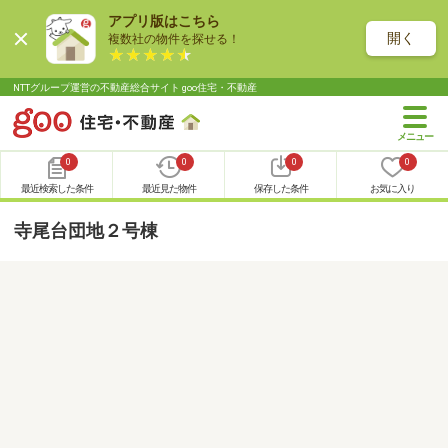
アプリ版はこちら
開く
複数社の物件を探せる！
NTTグループ運営の不動産総合サイト goo住宅・不動産
0
0
0
0
最近検索した条件
最近見た物件
保存した条件
お気に入り
寺尾台団地２号棟