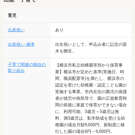
育児
出産祝い
あり
出産祝い-備考
出生祝いとして、申込み者に記念の苗
木を贈呈。
子育て関連の独自の
【横浜市私立幼稚園等預かり保育事
取り組み
業】横浜市が定めた基準(実施日、時
間、職員配置等)を満たし、横浜市の
認定を受けた幼稚園・認定こども園が
実施する事業。市内在住の園児の保護
者が就労や病気等で、園の正規教育時
間の前後に家庭で保育ができない場合
に、利用可能。3歳児～5歳児は無
料、満3歳児は、私学助成を受ける幼
稚園の場合月額9,000円、新制度に移
行した園の場合0円～9,000円。