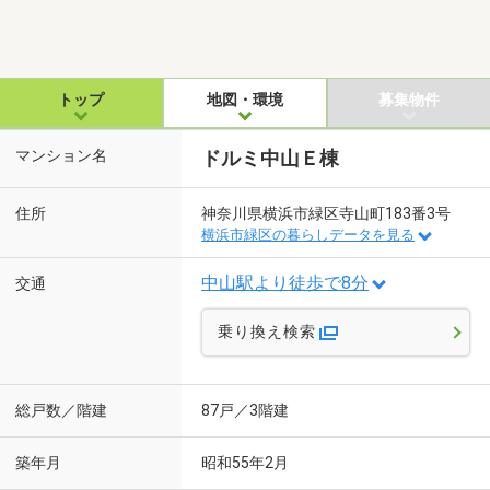
トップ
地図・環境
募集物件
マンション名
ドルミ中山Ｅ棟
住所
神奈川県横浜市緑区寺山町183番3号
横浜市緑区の暮らしデータを見る
中山駅より徒歩で8分
交通
乗り換え検索
総戸数／階建
87戸／3階建
築年月
昭和55年2月