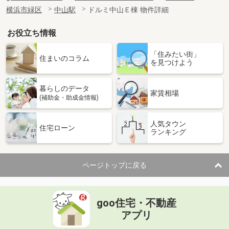
横浜市緑区
中山駅
ドルミ中山Ｅ棟 物件詳細
お役立ち情報
「住みたい街」
住まいのコラム
を見つけよう
暮らしのデータ
家賃相場
(補助金・助成金情報)
人気タウン
住宅ローン
ランキング
ページトップに戻る
goo住宅・不動産
アプリ