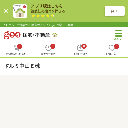
アプリ版はこちら
開く
複数社の物件を探せる！
NTTグループ運営の不動産総合サイト goo住宅・不動産
0
0
0
0
最近検索した条件
最近見た物件
保存した条件
お気に入り
ドルミ中山Ｅ棟