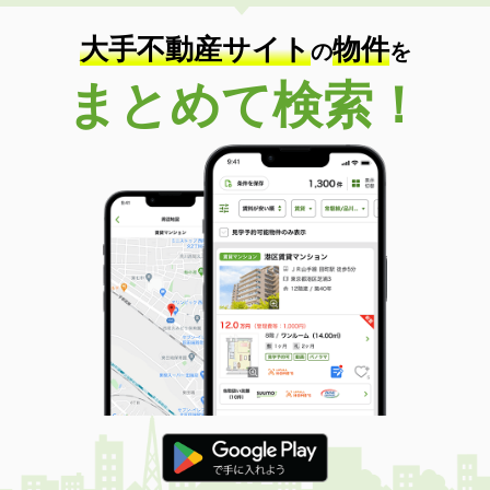
大手不動産サイト
物件
の
を
まとめて検索！