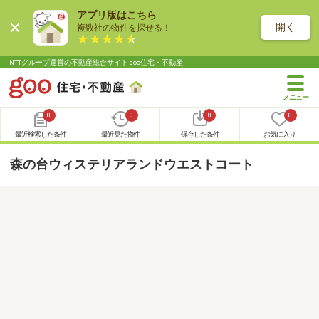
アプリ版はこちら
開く
複数社の物件を探せる！
NTTグループ運営の不動産総合サイト goo住宅・不動産
0
0
0
0
最近検索した条件
最近見た物件
保存した条件
お気に入り
森の台ウィステリアランドウエストコート