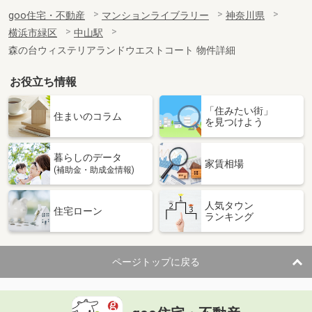
goo住宅・不動産
マンションライブラリー
神奈川県
横浜市緑区
中山駅
森の台ウィステリアランドウエストコート 物件詳細
お役立ち情報
「住みたい街」
住まいのコラム
を見つけよう
暮らしのデータ
家賃相場
(補助金・助成金情報)
人気タウン
住宅ローン
ランキング
ページトップに戻る