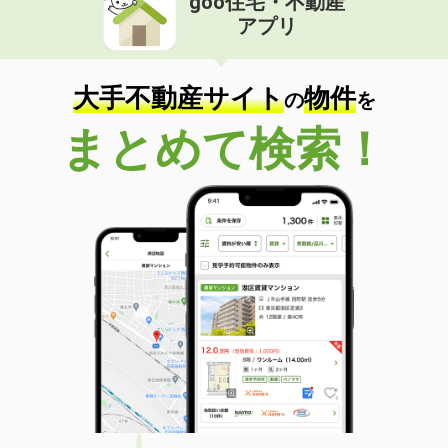
goo住宅・不動産
アプリ
大手不動産サイト
物件
の
を
まとめて検索！