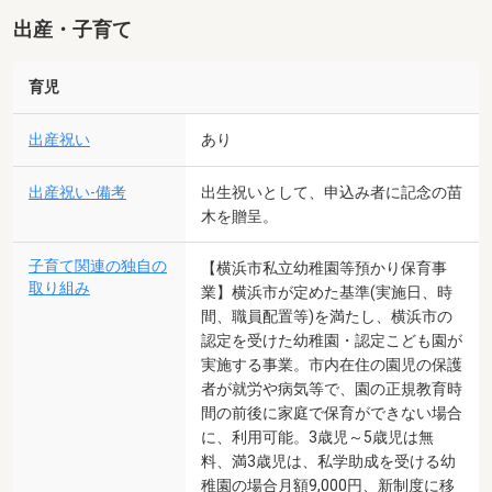
出産・子育て
育児
出産祝い
あり
出産祝い-備考
出生祝いとして、申込み者に記念の苗
木を贈呈。
子育て関連の独自の
【横浜市私立幼稚園等預かり保育事
取り組み
業】横浜市が定めた基準(実施日、時
間、職員配置等)を満たし、横浜市の
認定を受けた幼稚園・認定こども園が
実施する事業。市内在住の園児の保護
者が就労や病気等で、園の正規教育時
間の前後に家庭で保育ができない場合
に、利用可能。3歳児～5歳児は無
料、満3歳児は、私学助成を受ける幼
稚園の場合月額9,000円、新制度に移