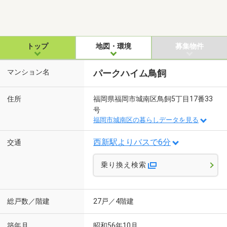
トップ
地図・環境
募集物件
マンション名
パークハイム鳥飼
住所
福岡県福岡市城南区鳥飼5丁目17番33
号
福岡市城南区の暮らしデータを見る
西新駅よりバスで6分
交通
乗り換え検索
総戸数／階建
27戸／4階建
築年月
昭和56年10月