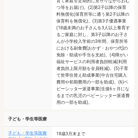
育て家庭を定期的に見守りながらおむ
つ等をお届け)。(2)第2子以降の保育
料無償化(保育所等に通う第2子以降の
保育料を無償化)。(3)第3子優遇事業
(18歳未満のお子さんを3人以上養育す
るご家庭に対し、第3子以降のお子さ
んが小学校入学前の3年間、保育所等
における副食費[おかず・おやつ代]の
免除・助成や手当を支給)。(4)障がい
福祉サービスの利用者負担軽減(利用
者負担上限月額を全員軽減)。(5)子育
て世帯住替え助成事業(中古住宅購入
費用や初期費用の一部を助成)。(6)ベ
ビーシッター派遣事業(生後6ヶ月にな
るまでの乳児のベビーシッター派遣費
用の一部を助成)。
子ども・学生等医療
子ども・学生等医療
18歳3月末まで