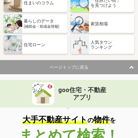
「住みたい街」
住まいのコラム
を見つけよう
暮らしのデータ
家賃相場
(補助金・助成金情報)
人気タウン
住宅ローン
ランキング
ページトップに戻る
goo住宅・不動産
アプリ
大手不動産サイト
物件
の
を
まとめて検索！