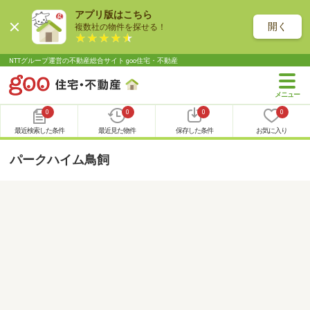
アプリ版はこちら
開く
複数社の物件を探せる！
NTTグループ運営の不動産総合サイト goo住宅・不動産
0
0
0
0
最近検索した条件
最近見た物件
保存した条件
お気に入り
パークハイム鳥飼