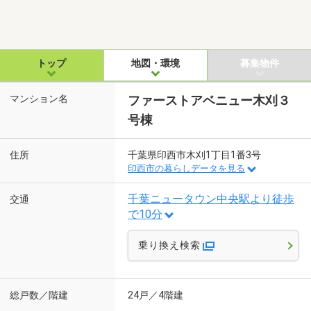
トップ
地図・環境
募集物件
マンション名
ファーストアベニュー木刈３
号棟
住所
千葉県印西市木刈1丁目1番3号
印西市の暮らしデータを見る
千葉ニュータウン中央駅より徒歩
交通
で10分
乗り換え検索
総戸数／階建
24戸／4階建