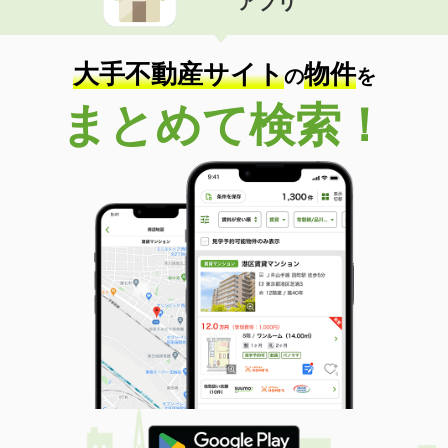
アプリ
大手不動産サイト
物件
の
を
まとめて検索！