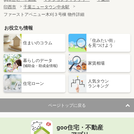
印西市
千葉ニュータウン中央駅
ファーストアベニュー木刈３号棟 物件詳細
お役立ち情報
「住みたい街」
住まいのコラム
を見つけよう
暮らしのデータ
家賃相場
(補助金・助成金情報)
人気タウン
住宅ローン
ランキング
ページトップに戻る
goo住宅・不動産