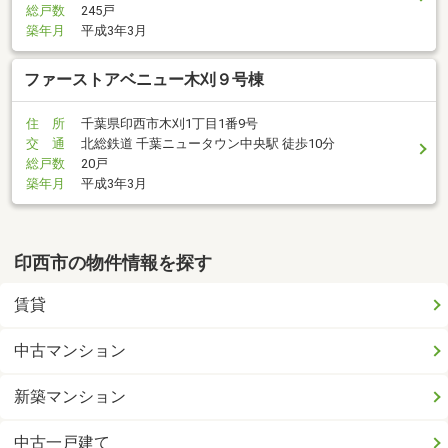
総戸数
245戸
築年月
平成3年3月
ファーストアベニュー木刈９号棟
住 所
千葉県印西市木刈1丁目1番9号
交 通
北総鉄道 千葉ニュータウン中央駅 徒歩10分
総戸数
20戸
築年月
平成3年3月
印西市の物件情報を探す
賃貸
中古マンション
新築マンション
中古一戸建て