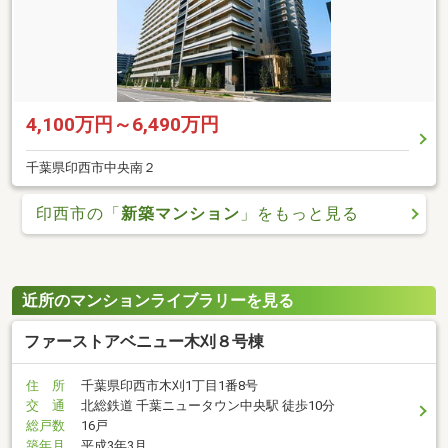
4,100万円～6,490万円
千葉県印西市中央南２
印西市の「
新築マンション
」をもっと見る
近所のマンションライブラリーを見る
ファーストアベニュー木刈８号棟
住 所
千葉県印西市木刈1丁目1番8号
交 通
北総鉄道 千葉ニュータウン中央駅 徒歩10分
総戸数
16戸
築年月
平成3年3月