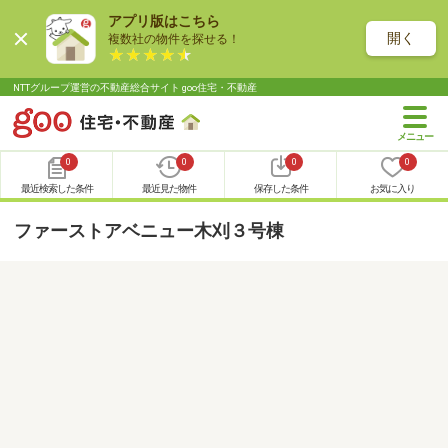
アプリ版はこちら
開く
複数社の物件を探せる！
NTTグループ運営の不動産総合サイト goo住宅・不動産
0
0
0
0
最近検索した条件
最近見た物件
保存した条件
お気に入り
ファーストアベニュー木刈３号棟