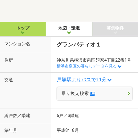
トップ
地図・環境
募集物件
マンション名
グランパティオ１
住所
神奈川県横浜市泉区領家4丁目22番1号
横浜市泉区の暮らしデータを見る
戸塚駅よりバスで11分
交通
乗り換え検索
総戸数／階建
6戸／3階建
築年月
平成8年8月