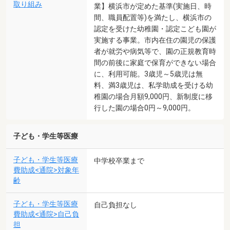
取り組み
業】横浜市が定めた基準(実施日、時
間、職員配置等)を満たし、横浜市の
認定を受けた幼稚園・認定こども園が
実施する事業。市内在住の園児の保護
者が就労や病気等で、園の正規教育時
間の前後に家庭で保育ができない場合
に、利用可能。3歳児～5歳児は無
料、満3歳児は、私学助成を受ける幼
稚園の場合月額9,000円、新制度に移
行した園の場合0円～9,000円。
子ども・学生等医療
子ども・学生等医療
中学校卒業まで
費助成<通院>対象年
齢
子ども・学生等医療
自己負担なし
費助成<通院>自己負
担