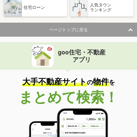
人気タウン
住宅ローン
ランキング
ページトップに戻る
goo住宅・不動産
アプリ
大手不動産サイト
物件
の
を
まとめて検索！