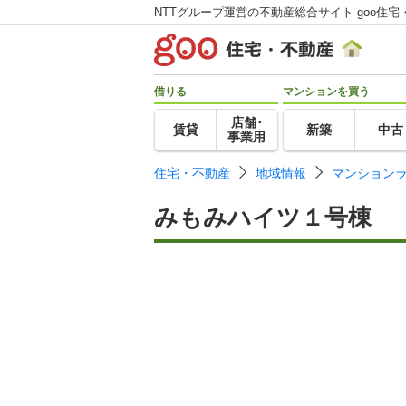
NTTグループ運営の不動産総合サイト goo住宅
借りる
マンションを買う
店舗･
賃貸
新築
中古
事業用
住宅・不動産
地域情報
マンション
みもみハイツ１号棟