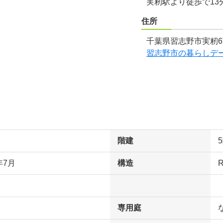
実籾駅より徒歩で13
住所
千葉県習志野市実籾6
習志野市の暮らしデ
階建
年7月
構造
専用庭