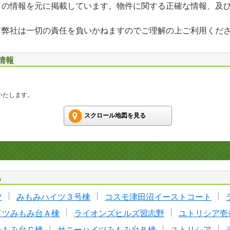
」の情報を元に掲載しています。物件に関する正確な情報、及
て弊社は一切の責任を負いかねますのでご理解の上ご利用くだ
情報
いたします。
スクロール地図を見る
る
ツ
みもみハイツ３号棟
コスモ津田沼イーストコート
イツみもみ台Ａ棟
ライオンズヒルズ習志野
ユトリシア壱
みもみ台Ｃ棟
サニーハイツみもみ台Ｂ棟
ユトリシア