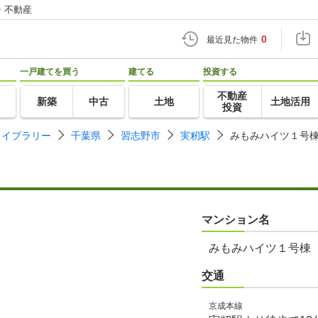
・不動産
0
最近見た物件
一戸建てを買う
建てる
投資する
不動産
新築
中古
土地
土地活用
投資
ライブラリー
千葉県
習志野市
実籾駅
みもみハイツ１号
マンション名
みもみハイツ１号棟
交通
京成本線