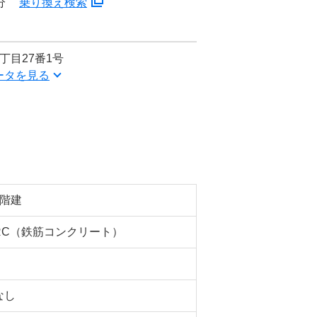
分
乗り換え検索
丁目27番1号
ータを見る
5階建
RC（鉄筋コンクリート）
なし